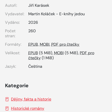
Autoři:
Jiří Karásek
Vydavatel:
Martin Koláček - E-knihy jedou
Vydáno:
2026
Počet
260
stran:
Formáty:
EPUB
,
MOBI
,
PDF pro čtečky
Velikost:
EPUB
(5 MiB),
MOBI
(5 MiB),
PDF pro
čtečky
(1 MiB)
Jazyk:
Čeština
Kategorie
Dějiny, fakta a historie
Historické romány