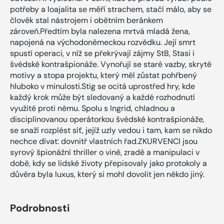
potřeby a loajalita se měří strachem, stačí málo, aby se
člověk stal nástrojem i obětním beránkem
zároveň.Předtím byla nalezena mrtvá mladá žena,
napojená na východoněmeckou rozvědku. Její smrt
spustí operaci, v níž se překrývají zájmy StB, Stasi i
švédské kontrašpionáže. Vynořují se staré vazby, skryté
motivy a stopa projektu, který měl zůstat pohřbený
hluboko v minulosti.Stig se ocitá uprostřed hry, kde
každý krok může být sledovaný a každé rozhodnutí
využité proti němu. Spolu s Ingrid, chladnou a
disciplinovanou operátorkou švédské kontrašpionáže,
se snaží rozplést síť, jejíž uzly vedou i tam, kam se nikdo
nechce dívat: dovnitř vlastních řad.ZKURVENCI jsou
syrový špionážní thriller o vině, zradě a manipulaci v
době, kdy se lidské životy přepisovaly jako protokoly a
důvěra byla luxus, který si mohl dovolit jen někdo jiný.
Podrobnosti