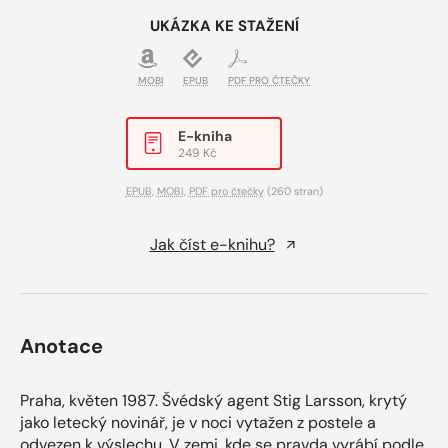
UKÁZKA KE STAŽENÍ
MOBI
EPUB
PDF PRO ČTEČKY
E-kniha
249 Kč
EPUB
,
MOBI
,
PDF pro čtečky
(260 stran)
Jak číst e-knihu?
Anotace
Praha, květen 1987. Švédský agent Stig Larsson, krytý
jako letecký novinář, je v noci vytažen z postele a
odvezen k výslechu. V zemi, kde se pravda vyrábí podle