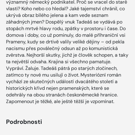
významný německý podnikatel. Proč se vracel do staré
vlasti? Koho nebo co hledal? Jaké tajemství chránil, co
ukrývá obraz bílého jelena a kam vede seznam
záhadných jmen? Dospělý vnuk Tadeáš se vydává po
stopách mrtvé hlavy rodu, zpátky v prostoru i čase. Do
domova i doby, co už pominuly, do malé příhraniční vsi
Prameny, kudy se drtivě valily veliké dějiny – od pekla
nacismu přes poválečný odsun až po komunistická
zvěrstva. Nejhorší skutky, jichž je člověk schopen, a taky
ta největší odvaha. Krajina si všechno pamatuje.
Vypráví. Žaluje. Tadeáš pátrá po starých zločinech,
zatímco ty nové mu usilují o život. Mysteriózní román
vychází ze skutečných událostí dvacátého století a
historických křivd nejen pramenských, které se
odehrály na obou stranách českoněmecké hranice.
Zapomenout je těžké, ale ještě těžší je vzpomínat.
Podrobnosti