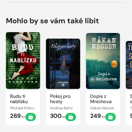
Mohlo by se vám také líbit
Budu ti
Pokoj pro
Dopis z
nablízku
hosty
Mnichova
Michael Robotham
Andrea Bartz
Hakan Nesser
269
300
249
Kč
Kč
Kč