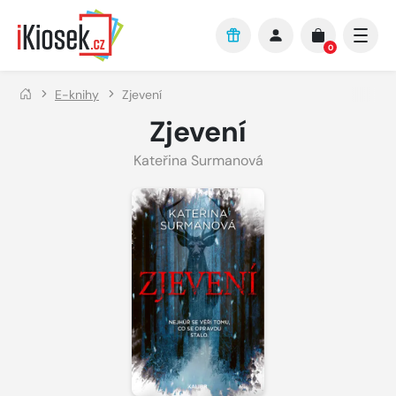
Přejít na hlavní obsah
0
E-knihy
Zjevení
Zjevení
Kateřina Surmanová