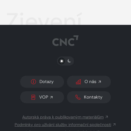
Zjevení
PŘEPNOUT SVĚTLÝ/TMAVÝ REŽIM
Dotazy
O nás
VOP
Kontakty
Autorská práva k publikovaným materiálům
Podmínky pro užívání služby informační společnosti