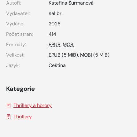
Autoři:
Kateřina Surmanová
Vydavatel:
Kalibr
Vydáno:
2026
Počet stran:
414
Formáty:
EPUB
,
MOBI
Velikost:
EPUB
(5 MiB),
MOBI
(5 MiB)
Jazyk:
Čeština
Kategorie
Thrillery a horory
Thrillery