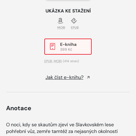
UKÁZKA KE STAŽENÍ
MOBI
EPUB
E-kniha
399 Kč
EPUB
,
MOBI
(414 stran)
Jak číst e-knihu?
Anotace
O noci, kdy se skautům zjeví ve Slavkovském lese
pohřební vůz, zemře tamtéž za nejasných okolností