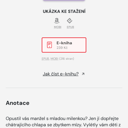
UKÁZKA KE STAŽENÍ
MOBI
EPUB
E-kniha
239 Kč
EPUB
,
MOBI
(216 stran)
Jak číst e-knihu?
Anotace
Opustil vás manžel s mladou milenkou? Jen jí dopřejte
chátrajícího chlapa se zbytkem mízy. Vylétly vám děti z