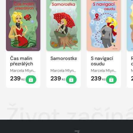
Čas malin
Samorostka
S navigací
přezrálých
osudu
Marcela Mlynářová
Marcela Mlynářová
Marcela Mlynářová
239
239
239
Kč
Kč
Kč
Život začí