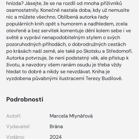
hnízda? Jásejte, že se na rozdíl od mnoha příživníků
osamostatnily. Konečně nastala doba, kdy už nemusíte
nic a můžete všechno. Oblíbená autorka řady
populárních knih opět s humorem a nadhledem, zcela
otevřeně a bez servítek komentuje dění kolem sebe i ve
světě a vypráví nenapodobitelným stylem o svých
pozoruhodných příhodách, o dobrodružných cestách
po krásách naší země, ale také po Skotsku a Středomoří.
Autorka potvrzuje, že není podstatný věk, ale přístup k
životu, a navzdory všem ranám osudu je třeba vždy
hledat to dobré a nikdy se nevzdávat. Kniha je
vyzdobena půvabnými ilustracemi Terezy Budilové.
Podrobnosti
Autoři:
Marcela Mlynářová
Vydavatel:
Brána
Vydáno:
2024