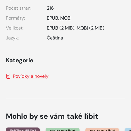
Počet stran:
216
Formáty:
EPUB
,
MOBI
Velikost:
EPUB
(2 MiB),
MOBI
(2 MiB)
Jazyk:
Čeština
Kategorie
Povídky a novely
Mohlo by se vám také líbit