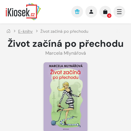
Přejít na hlavní obsah
0
E-knihy
Život začíná po přechodu
Život začíná po přechodu
Marcela Mlynářová