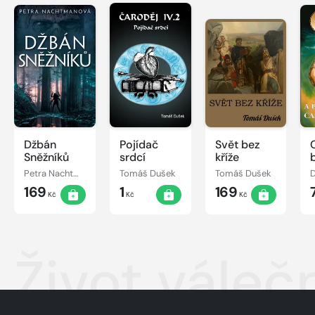
Džbán
Pojídač
Svět bez
Sněžníků
srdcí
kříže
Petra Nachtmanová
Tomáš Dušek
Tomáš Dušek
D
169
1
169
Kč
Kč
Kč
Život váleč