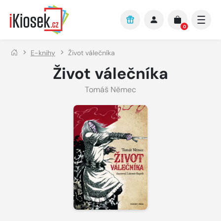
Přejít na hlavní obsah
0
E-knihy
Život válečníka
Život válečníka
Tomáš Němec