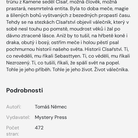
trůnu z Kamene seděl Císař, možná člověk, možná
prastará, nesmrtelná entita. Byla to doba meče, magie
a šílených bohů vyštvaných z bezedných propastí času.
Tehdy se na stezkách Císařství objevil válečník, který v
sobě nesl touhu po pomstě, moudrost věků i žal po
dávno ztracené lásce. Aniž by to tušil, na hřbetě koně i
draka, obutý i bosý, ostřím meče i holou pěstí psal
pochmurnou historii našeho světa. Historii Císařství. Ti,
co nevěděli, mu říkali Sebasttyen. Ti, co věděli, mu říkali
Nezrozený. Ti, co tušili, říkali, že spálí svět na popel.
Tohle je jeho příběh. Tohle je jeho život. Život válečníka.
Podrobnosti
Autoři:
Tomáš Němec
Vydavatel:
Mystery Press
Počet
472
stran: