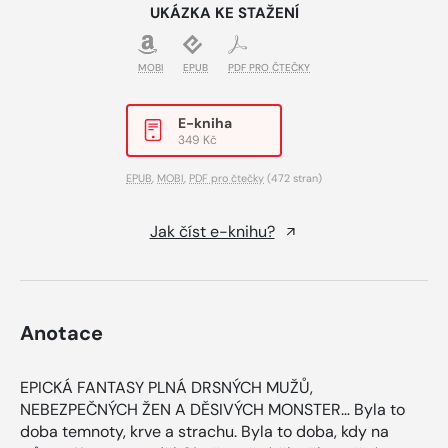
UKÁZKA KE STAŽENÍ
MOBI
EPUB
PDF PRO ČTEČKY
E-kniha
349 Kč
EPUB
,
MOBI
,
PDF pro čtečky
(472 stran)
Jak číst e-knihu?
Anotace
EPICKÁ FANTASY PLNÁ DRSNÝCH MUŽŮ,
NEBEZPEČNÝCH ŽEN A DĚSIVÝCH MONSTER… Byla to
doba temnoty, krve a strachu. Byla to doba, kdy na