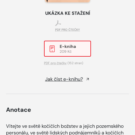
UKÁZKA KE STAŽENÍ
PDF PRO ČTEČKY
E-kniha
209 Kč
PDF pro čtečky
(152 stran)
Jak číst e-knihu?
Anotace
Vítejte ve světě kočičích božstev a jejich pozemského
personálu, ve světě lidských podnájemníků a kočičích