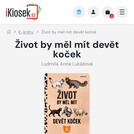
Přejít na hlavní obsah
0
E-knihy
Život by měl mít devět koček
Život by měl mít devět
koček
Ludmila Anna Lukášová