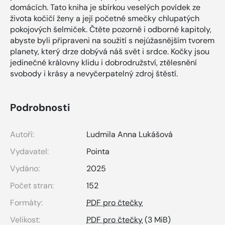
domácích. Tato kniha je sbírkou veselých povídek ze
života kočičí ženy a její početné smečky chlupatých
pokojových šelmiček. Čtěte pozorně i odborné kapitoly,
abyste byli připraveni na soužití s nejúžasnějším tvorem
planety, který drze dobývá náš svět i srdce. Kočky jsou
jedinečné královny klidu i dobrodružství, ztělesnění
svobody i krásy a nevyčerpatelný zdroj štěstí.
Podrobnosti
Autoři:
Ludmila Anna Lukášová
Vydavatel:
Pointa
Vydáno:
2025
Počet stran:
152
Formáty:
PDF pro čtečky
Velikost:
PDF pro čtečky
(3 MiB)