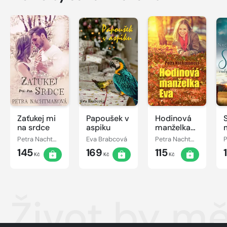
Zaťukej mi
Papoušek v
Hodinová
na srdce
aspiku
manželka
Eva
Petra Nachtmanová
Eva Brabcová
Petra Nachtmanová
145
169
115
Kč
Kč
Kč
Život by mě