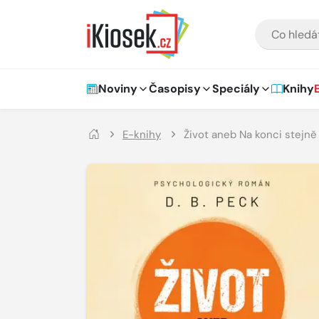
Přejít na hlavní obsah
VYHLEDÁVÁNÍ
Hlavní navigace
Noviny
Časopisy
Speciály
Knihy
E-knihy
Život aneb Na konci stejně