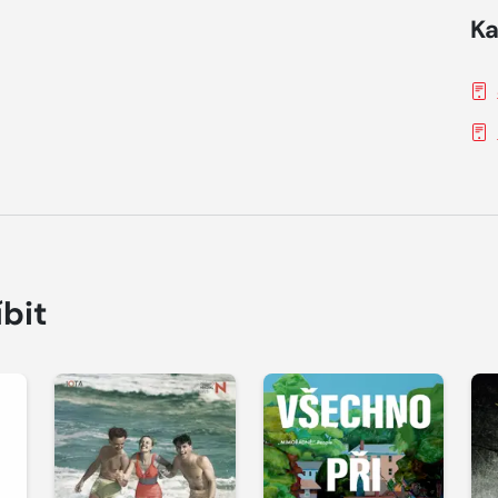
Ka
íbit