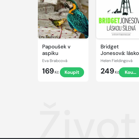
Papoušek v
Bridget
aspiku
Jonesová: lásk
šílená
Eva Brabcová
Helen Fieldingová
169
249
Koupit
Koupi
Kč
Kč
Živo