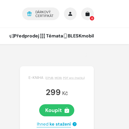
DÁRKOVÝ
CERTIFIKÁT
0
Předprodej
Témata
BLESKmobil
E-KNIHA
(
EPUB
,
MOBI
,
PDF pro čtečky
)
299
Kč
Koupit
Ihned
ke stažení
?