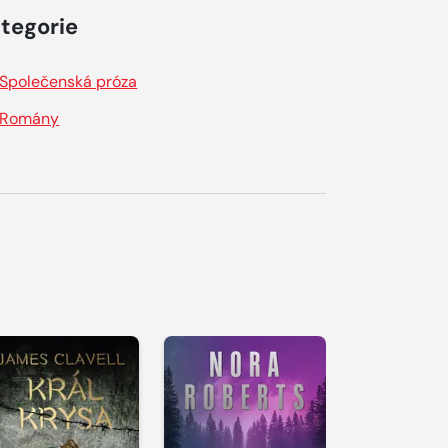
tegorie
Společenská próza
Romány