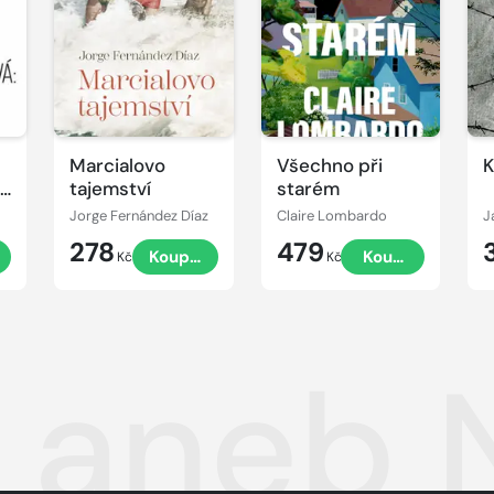
Marcialovo
Všechno při
K
ou
tajemství
starém
Jorge Fernández Díaz
Claire Lombardo
J
278
479
t
Koupit
Koupit
Kč
Kč
t aneb 