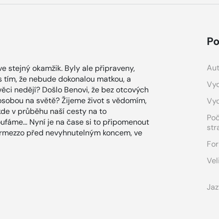
Po
Aut
ve stejný okamžik. Byly ale připraveny,
 s tím, že nebude dokonalou matkou, a
Vyd
 věci nedějí? Došlo Benovi, že bez otcových
u osobou na světě? Žijeme život s vědomím,
Vy
ěkde v průběhu naší cesty na to
Po
ufáme… Nyní je na čase si to připomenout
str
ntermezzo před nevyhnutelným koncem, ve
For
Vel
Jaz