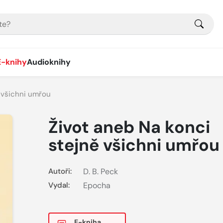
E-knihy
Audioknihy
 všichni umřou
Život aneb Na konci
stejně všichni umřou
Autoři:
D. B. Peck
Vydal:
Epocha
E-kniha