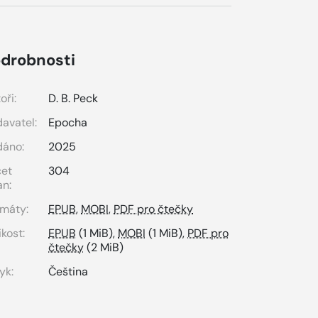
drobnosti
oři:
D. B. Peck
avatel:
Epocha
dáno:
2025
čet
304
an:
máty:
EPUB
,
MOBI
,
PDF pro čtečky
ikost:
EPUB
(1 MiB),
MOBI
(1 MiB),
PDF pro
čtečky
(2 MiB)
yk:
Čeština