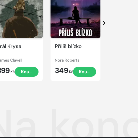
Další
rál Krysa
Příliš blízko
Poslední v
ames Clavell
Nora Roberts
Liane Moriart
399
349
359
Koupit
Koupit
Kč
Kč
Kč
Na konc