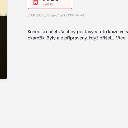
299 Kč
EPUB
,
MOBI
,
PDF pro čtečky
(304 stran)
Konec si našel všechny postavy v této knize ve 
okamžik. Byly ale připraveny, když přišel...
Více