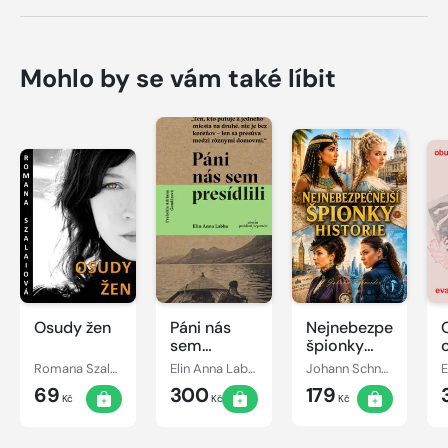
Mohlo by se vám také líbit
Osudy žen
Páni nás
Nejnebezpečnější
sem
špionky
presídlili
historie
Romana Szalaiová
Elin Anna Labba
Johann Schneider
E
69
300
179
Kč
Kč
Kč