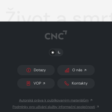
Život a sm
PŘEPNOUT SVĚTLÝ/TMAVÝ REŽIM
Dotazy
O nás
VOP
Kontakty
Autorská práva k publikovaným materiálům
Podmínky pro užívání služby informační společnosti