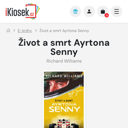
Přejít na hlavní obsah
0
E-knihy
Život a smrt Ayrtona Senny
Život a smrt Ayrtona
Senny
Richard Williams