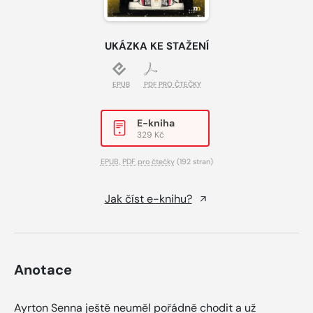
UKÁZKA KE STAŽENÍ
EPUB
PDF PRO ČTEČKY
E-kniha
329 Kč
EPUB
,
PDF pro čtečky
(192 stran)
Jak číst e-knihu?
Anotace
Ayrton Senna ještě neuměl pořádně chodit a už