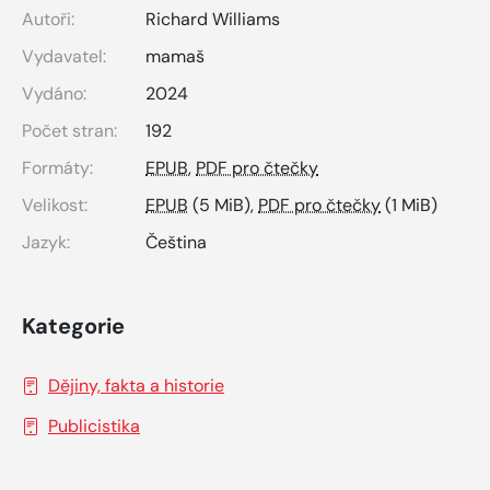
Autoři:
Richard Williams
Vydavatel:
mamaš
Vydáno:
2024
Počet stran:
192
Formáty:
EPUB
,
PDF pro čtečky
Velikost:
EPUB
(5 MiB),
PDF pro čtečky
(1 MiB)
Jazyk:
Čeština
Kategorie
Dějiny, fakta a historie
Publicistika