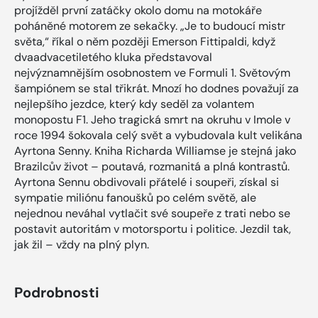
projížděl první zatáčky okolo domu na motokáře
poháněné motorem ze sekačky. „Je to budoucí mistr
světa,“ říkal o něm později Emerson Fittipaldi, když
dvaadvacetiletého kluka představoval
nejvýznamnějším osobnostem ve Formuli 1. Světovým
šampiónem se stal třikrát. Mnozí ho dodnes považují za
nejlepšího jezdce, který kdy seděl za volantem
monopostu F1. Jeho tragická smrt na okruhu v Imole v
roce 1994 šokovala celý svět a vybudovala kult velikána
Ayrtona Senny. Kniha Richarda Williamse je stejná jako
Brazilcův život – poutavá, rozmanitá a plná kontrastů.
Ayrtona Sennu obdivovali přátelé i soupeři, získal si
sympatie miliónu fanoušků po celém světě, ale
nejednou neváhal vytlačit své soupeře z trati nebo se
postavit autoritám v motorsportu i politice. Jezdil tak,
jak žil – vždy na plný plyn.
Podrobnosti