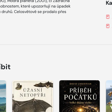
990), Modrá planeta (2001), či Zázračná
Ka
sobnostem, které upozorňují na úpadek
u druhů. Celosvětově se prodalo přes
íbit