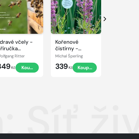
Další
dravé včely -
Kořenové
Zkoušky ži
říručka
čistírny -
hovatele
Přírodní čištění a
olfgang Ritter
Michal Šperling
David Attenb
recyklace vody
349
339
449
Koupit
Koupit
Kč
Kč
Kč
: Síť ž