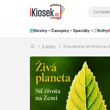
Přejít na hlavní obsah
VYHLEDÁVÁNÍ
Hlavní navigace
Noviny
Časopisy
Speciály
Knihy
E-knihy
Živá planeta: Síť života na 