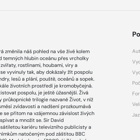
Po
Aut
rá změnila náš pohled na vše živé kolem
Od temných hlubin oceánu přes vrcholky
Vyd
vířaty, rostlinami, houbami, viry a
e vyvinuly tak, aby dokázaly žít pospolu
Vy
dry, lesů a plání, pouště, oceánů a sopek.
Poč
kále životních prostředí je kromobyčejná.
istovat pospolu, je ještě úžasnější. Živá
For
průkopnické trilogie nazvané Život, v níž
Vel
ou směsí zvídavosti a nadšení prozkoumává
e se přitom na vzájemnou závislost živých
Jaz
spívat a množit se. Sir David
iletou kariéru televizního publicisty a
 snímkům natočeným pod záštitou BBC