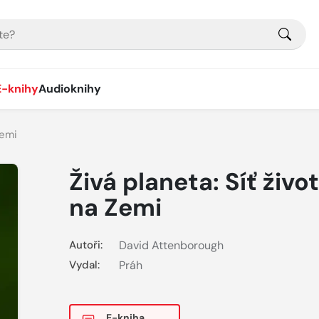
E-knihy
Audioknihy
Zemi
Živá planeta: Síť živo
na Zemi
Autoři:
David Attenborough
Vydal:
Práh
E-kniha