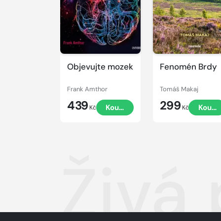
Objevujte mozek
Fenomén Brdy
Frank Amthor
Tomáš Makaj
439
299
Koupit
Koupi
Kč
Kč
Živá 