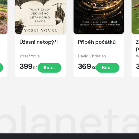
Úžasní netopýři
Příběh počátků
Z
p
c
Yosef Yovel
David Christian
W
399
369
t
Koupit
Koupit
Kč
Kč
planeta