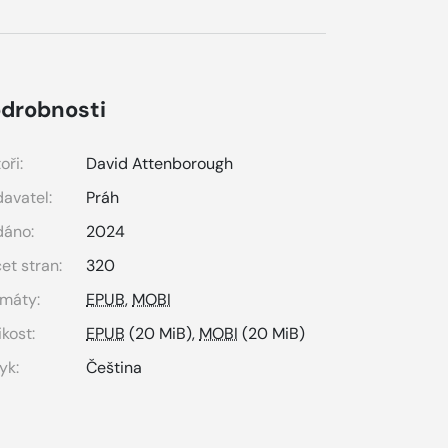
drobnosti
oři:
David Attenborough
avatel:
Práh
dáno:
2024
et stran:
320
máty:
EPUB
,
MOBI
ikost:
EPUB
(20 MiB),
MOBI
(20 MiB)
yk:
Čeština