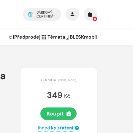
DÁRKOVÝ
CERTIFIKÁT
0
Předprodej
Témata
BLESKmobil
ta
E-KNIHA
(
EPUB
,
MOBI
)
349
Kč
Koupit
Ihned
ke stažení
?