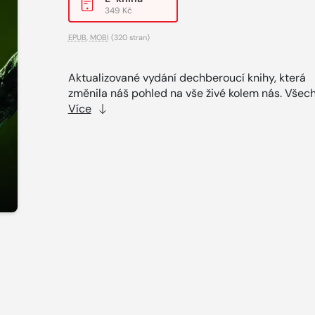
349 Kč
EPUB
,
MOBI
(320 stran)
Aktualizované vydání dechberoucí knihy, která
změnila náš pohled na vše živé kolem nás. Všech
Více