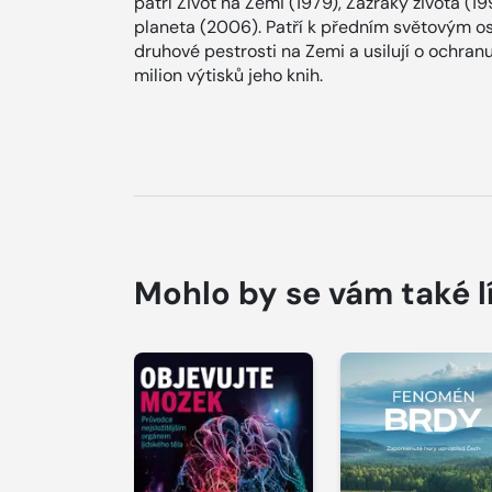
patří Život na Zemi (1979), Zázraky života (1
planeta (2006). Patří k předním světovým o
druhové pestrosti na Zemi a usilují o ochran
milion výtisků jeho knih.
Mohlo by se vám také l