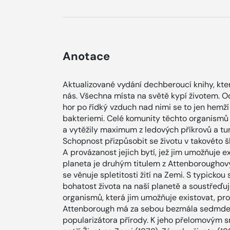
Anotace
Aktualizované vydání dechberoucí knihy, kte
nás. Všechna místa na světě kypí životem. 
hor po řídký vzduch nad nimi se to jen hemží z
bakteriemi. Celé komunity těchto organismů s
a vytěžily maximum z ledových příkrovů a tun
Schopnost přizpůsobit se životu v takovéto š
A provázanost jejich bytí, jež jim umožňuje ex
planeta je druhým titulem z Attenboroughovy 
se věnuje spletitosti žití na Zemi. S typick
bohatost života na naší planetě a soustřeďuj
organismů, která jim umožňuje existovat, pro
Attenborough má za sebou bezmála sedmdesát
popularizátora přírody. K jeho přelomovým