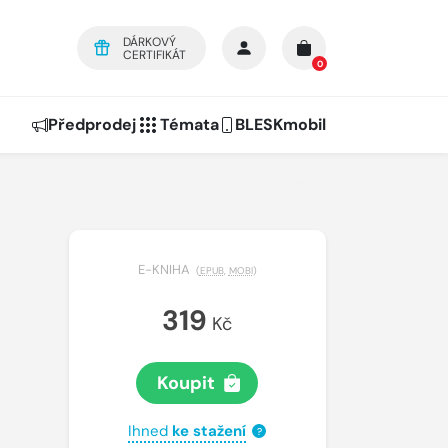
DÁRKOVÝ
CERTIFIKÁT
0
Předprodej
Témata
BLESKmobil
E-KNIHA
(
EPUB
,
MOBI
)
319
Kč
Koupit
Ihned
ke stažení
?