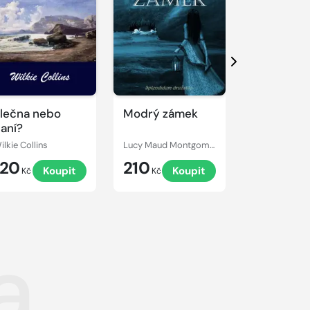
Další
lečna nebo
Modrý zámek
Armadale
aní?
ilkie Collins
Lucy Maud Montgomery
Wilkie Collins
120
210
249
Koupit
Koupit
Kč
Kč
Kč
a