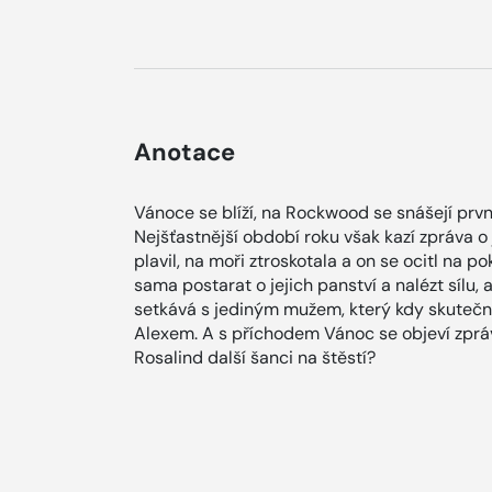
Anotace
Vánoce se blíží, na Rockwood se snášejí první 
Nejšťastnější období roku však kazí zpráva o 
plavil, na moři ztroskotala a on se ocitl na p
sama postarat o jejich panství a nalézt sílu
setkává s jediným mužem, který kdy skutečně
Alexem. A s příchodem Vánoc se objeví zpráv
Rosalind další šanci na štěstí?