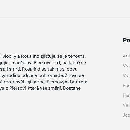
Po
Aut
vločky a Rosalind zjišťuje, že je těhotná.
jejím manželovi Piersovi. Loď, na které se
Vyd
okraji smrti. Rosalind se tak musí opět
, aby rodinu udržela pohromadě. Znovu se
Vy
 rozechvěl její srdce: Piersovým bratrem
Poč
a o Piersovi, která vše změní. Dostane
For
Vel
Jaz