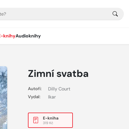
E-knihy
Audioknihy
Zimní svatba
Autoři:
Dilly Court
Vydal:
Ikar
E-kniha
319 Kč