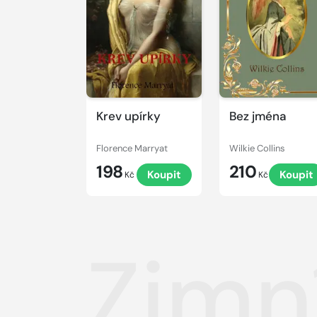
Krev upírky
Bez jména
Florence Marryat
Wilkie Collins
198
210
Koupit
Koupit
Kč
Kč
Zimn