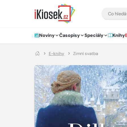
Přejít na hlavní obsah
VYHLEDÁVÁNÍ
Hlavní navigace
Noviny
Časopisy
Speciály
Knihy
E-knihy
Zimní svatba