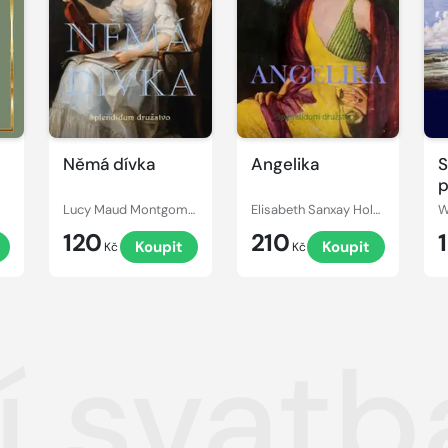
Němá dívka
Angelika
S
p
Lucy Maud Montgomery
Elisabeth Sanxay Holding
W
120
210
Koupit
Koupit
Kč
Kč
í svatb