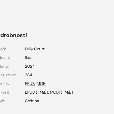
drobnosti
oři:
Dilly Court
avatel:
Ikar
dáno:
2024
et stran:
384
máty:
EPUB
,
MOBI
ikost:
EPUB
(1 MiB),
MOBI
(1 MiB)
yk:
Čeština