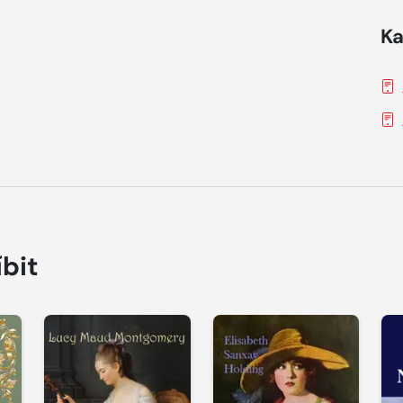
Ka
íbit