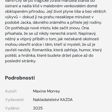
vámi?Lily se po tragické ztrátě manžela stáhla do
ústraní a našla klid v malebném venkovském domě
obklopeném přírodou. Její život plyne tiše a bez větších
výkyvů – dokud jí na prahu nezaklepe minulost v
podobě Jacka, dávného známého a přítele její rodiny.
On potřebuje nové místo, kde začít znovu. Ona
přísahala, že se už nikdy nenechá zranit. Napínavý,
něžný a vtipný příběh o tom, jak nečekané okolnosti
mohou otevřít srdce i těm, kteří si mysleli, že už je
zavřeli navždy. Romantika, která zahřeje, humor, který
potěší, a hrdinka, které budete držet palce až do
poslední stránky.
Podrobnosti
Autoři:
Maxine Morrey
Vydavatel:
Nakladatelství KAZDA
Vydáno:
2025