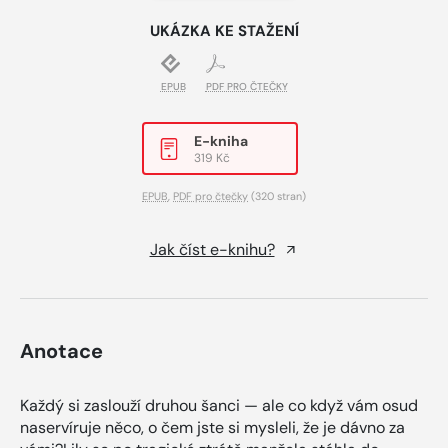
UKÁZKA KE STAŽENÍ
EPUB
PDF PRO ČTEČKY
E-kniha
319 Kč
EPUB
,
PDF pro čtečky
(320 stran)
Jak číst e-knihu?
Anotace
Každý si zaslouží druhou šanci — ale co když vám osud
naservíruje něco, o čem jste si mysleli, že je dávno za