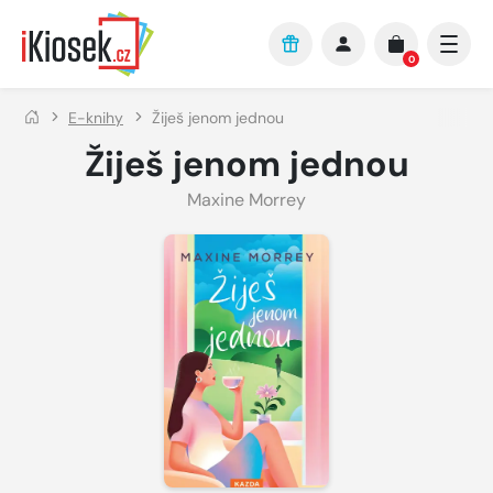
Přejít na hlavní obsah
0
E-knihy
Žiješ jenom jednou
Žiješ jenom jednou
Maxine Morrey