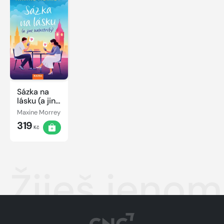
Sázka na
lásku (a jiné
katastrofy)
Maxine Morrey
319
Kč
Žiješ jeno