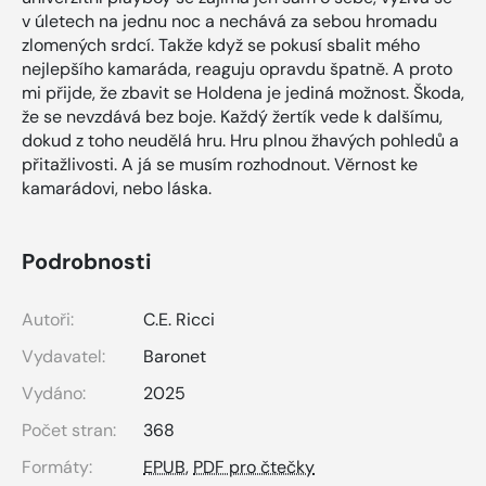
v úletech na jednu noc a nechává za sebou hromadu
zlomených srdcí. Takže když se pokusí sbalit mého
nejlepšího kamaráda, reaguju opravdu špatně. A proto
mi přijde, že zbavit se Holdena je jediná možnost. Škoda,
že se nevzdává bez boje. Každý žertík vede k dalšímu,
dokud z toho neudělá hru. Hru plnou žhavých pohledů a
přitažlivosti. A já se musím rozhodnout. Věrnost ke
kamarádovi, nebo láska.
Podrobnosti
Autoři:
C.E. Ricci
Vydavatel:
Baronet
Vydáno:
2025
Počet stran:
368
Formáty:
EPUB
,
PDF pro čtečky