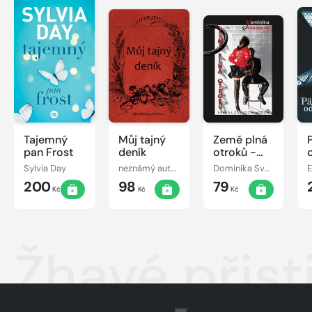
Tajemný
Můj tajný
Země plná
pan Frost
deník
otroků -
Pravda o
Sylvia Day
neznámý autor
Dominika Svobodová
E
(vašich)
200
98
79
mužích
Kč
Kč
Kč
Žhavé přist