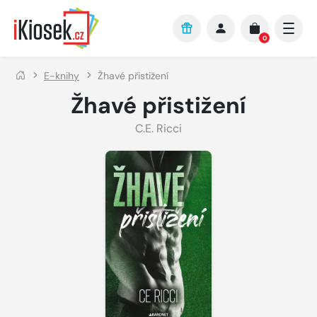
Přejít na hlavní obsah
0
E-knihy
Žhavé přistižení
Žhavé přistižení
C.E. Ricci