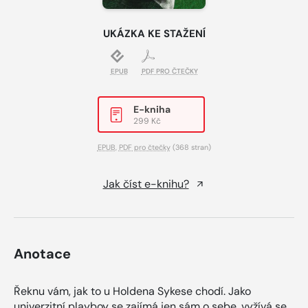
UKÁZKA KE STAŽENÍ
EPUB
PDF PRO ČTEČKY
E-kniha
299 Kč
EPUB
,
PDF pro čtečky
(368 stran)
Jak číst e-knihu?
Anotace
Řeknu vám, jak to u Holdena Sykese chodí. Jako
univerzitní playboy se zajímá jen sám o sebe, vyžívá se