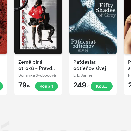
Země plná
Päťdesiat
P
otroků - Pravda
odtieňov sivej
s
o (vašich)
m
Dominika Svobodová
E. L. James
P
mužích
79
249
Koupit
Koupit
Kč
Kč