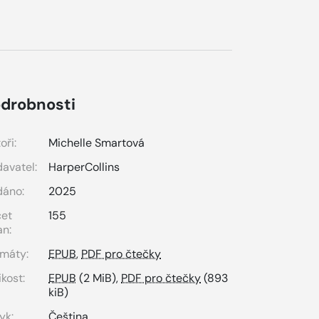
drobnosti
oři:
Michelle Smartová
avatel:
HarperCollins
dáno:
2025
čet
155
an:
máty:
EPUB
,
PDF pro čtečky
ikost:
EPUB
(2 MiB),
PDF pro čtečky
(893
kiB)
yk:
Čeština