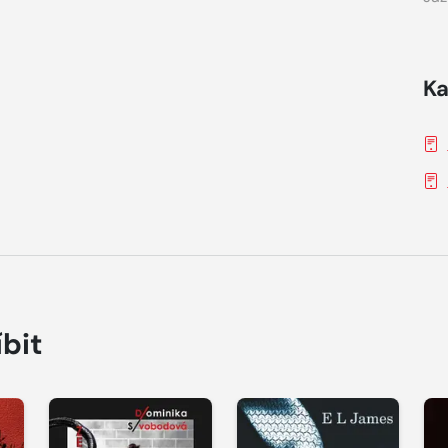
Ka
íbit