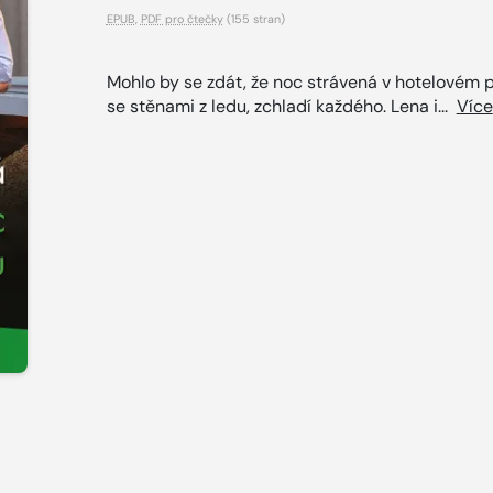
EPUB
,
PDF pro čtečky
(155 stran)
Mohlo by se zdát, že noc strávená v hotelovém p
se stěnami z ledu, zchladí každého. Lena i...
Více