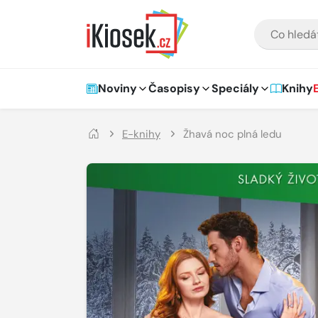
Přejít na hlavní obsah
VYHLEDÁVÁNÍ
Hlavní navigace
Noviny
Časopisy
Speciály
Knihy
E-knihy
Žhavá noc plná ledu