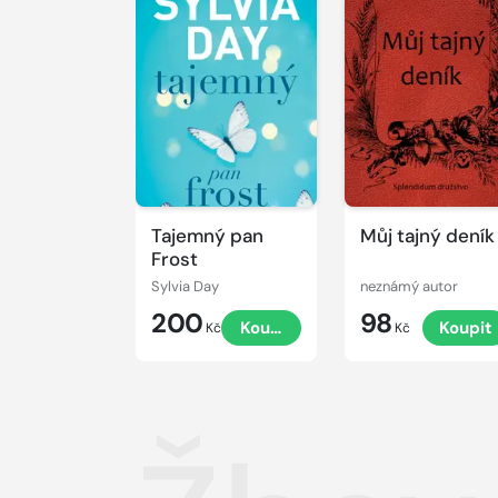
Tajemný pan
Můj tajný deník
Frost
Sylvia Day
neznámý autor
200
98
Koupit
Koupit
Kč
Kč