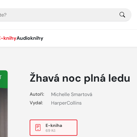
E-knihy
Audioknihy
Žhavá noc plná ledu
Autoři:
Michelle Smartová
Vydal:
HarperCollins
E-kniha
69 Kč