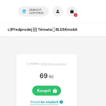
DÁRKOVÝ
CERTIFIKÁT
0
Předprodej
Témata
BLESKmobil
E-KNIHA
(
EPUB
,
PDF pro čtečky
)
69
Kč
Koupit
Ihned
ke stažení
?