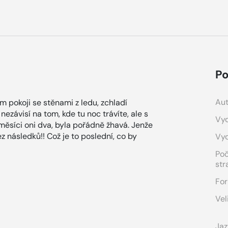
Po
Aut
m pokoji se stěnami z ledu, zchladí
nezávisí na tom, kde tu noc trávíte, ale s
Vyd
 měsíci oni dva, byla pořádně žhavá. Jenže
z následků!! Což je to poslední, co by
Vy
Po
str
For
Vel
Jaz