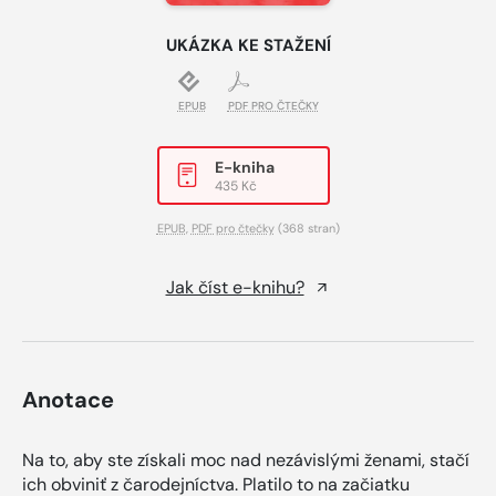
UKÁZKA KE STAŽENÍ
EPUB
PDF PRO ČTEČKY
E-kniha
435 Kč
EPUB
,
PDF pro čtečky
(368 stran)
Jak číst e-knihu?
Anotace
Na to, aby ste získali moc nad nezávislými ženami, stačí
ich obviniť z čarodejníctva. Platilo to na začiatku