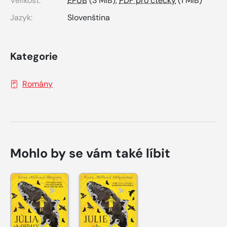
Velikost:
EPUB
(3 MiB),
PDF pro čtečky
(1 MiB)
Jazyk:
Slovenština
Kategorie
Romány
Mohlo by se vám také líbit