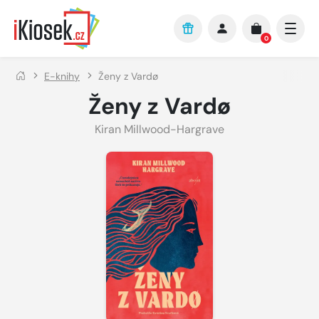
Přejít na hlavní obsah
0
E-knihy
Ženy z Vardø
Ženy z Vardø
Kiran Millwood-Hargrave