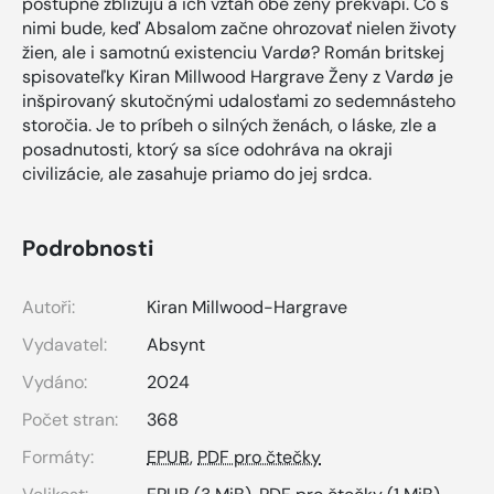
postupne zbližujú a ich vzťah obe ženy prekvapí. Čo s
nimi bude, keď Absalom začne ohrozovať nielen životy
žien, ale i samotnú existenciu Vardø? Román britskej
spisovateľky Kiran Millwood Hargrave Ženy z Vardø je
inšpirovaný skutočnými udalosťami zo sedemnásteho
storočia. Je to príbeh o silných ženách, o láske, zle a
posadnutosti, ktorý sa síce odohráva na okraji
civilizácie, ale zasahuje priamo do jej srdca.
Podrobnosti
Autoři:
Kiran Millwood-Hargrave
Vydavatel:
Absynt
Vydáno:
2024
Počet stran:
368
Formáty:
EPUB
,
PDF pro čtečky