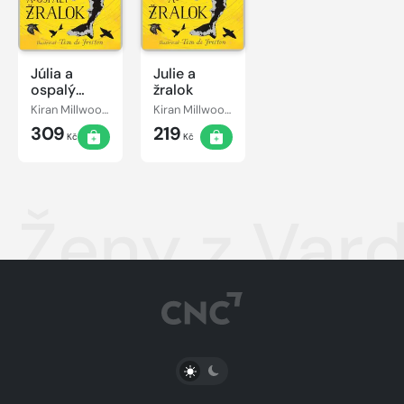
Júlia a
Julie a
ospalý
žralok
žralok
Kiran Millwood-Hargrave
Kiran Millwood-Hargrave
309
219
Kč
Kč
Ženy z Var
PŘEPNOUT SVĚTLÝ/TMAVÝ REŽIM