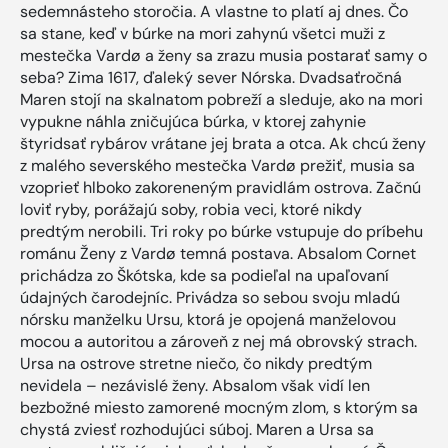
sedemnásteho storočia. A vlastne to platí aj dnes. Čo
sa stane, keď v búrke na mori zahynú všetci muži z
mestečka Vardø a ženy sa zrazu musia postarať samy o
seba? Zima 1617, ďaleký sever Nórska. Dvadsaťročná
Maren stojí na skalnatom pobreží a sleduje, ako na mori
vypukne náhla zničujúca búrka, v ktorej zahynie
štyridsať rybárov vrátane jej brata a otca. Ak chcú ženy
z malého severského mestečka Vardø prežiť, musia sa
vzoprieť hlboko zakoreneným pravidlám ostrova. Začnú
loviť ryby, porážajú soby, robia veci, ktoré nikdy
predtým nerobili. Tri roky po búrke vstupuje do príbehu
románu Ženy z Vardø temná postava. Absalom Cornet
prichádza zo Škótska, kde sa podieľal na upaľovaní
údajných čarodejníc. Privádza so sebou svoju mladú
nórsku manželku Ursu, ktorá je opojená manželovou
mocou a autoritou a zároveň z nej má obrovský strach.
Ursa na ostrove stretne niečo, čo nikdy predtým
nevidela – nezávislé ženy. Absalom však vidí len
bezbožné miesto zamorené mocným zlom, s ktorým sa
chystá zviesť rozhodujúci súboj. Maren a Ursa sa