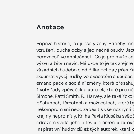
Anotace
Popová historie, jak ji psaly ženy. Příběhy 
vzrušení, ducha doby a jedinečné osudy. Js
nerovností ve společnosti. Co je pro muže 
výzvu a bitvu navíc. Málokde to je tak zřejm
zásadních hudebnic od Billie Holiday přes K
zkoumat vývoj hudby ve dvacátém a současné
emancipace a sociální změny, která přesahuje
životy řady zpěvaček a autorek, které proměn
Simone, Patti Smith, PJ Harvey, ale také Yok
přístupech, tématech a možnostech, které by 
nekompromisní nebo zápasit s všemožnými o
krajiny nepromítly. Kniha Pavla Klusáka svěd
odrazem světa, jeho bitev a proměn, a zárov
inspirativní hudby důležitých autorek, která