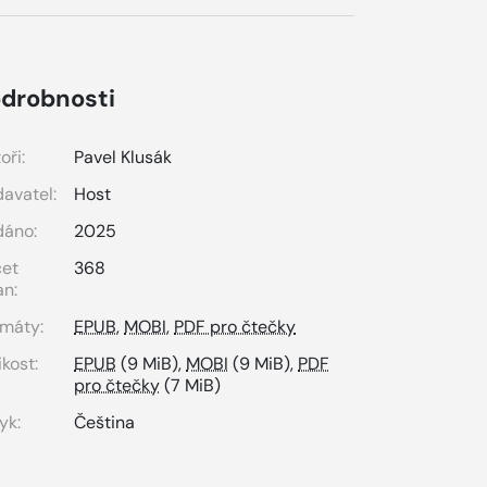
drobnosti
oři:
Pavel Klusák
avatel:
Host
dáno:
2025
čet
368
an:
máty:
EPUB
,
MOBI
,
PDF pro čtečky
ikost:
EPUB
(9 MiB),
MOBI
(9 MiB),
PDF
pro čtečky
(7 MiB)
yk:
Čeština