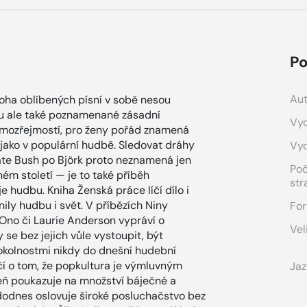
Po
Aut
mnoha oblíbených písní v sobě nesou
ou ale také poznamenané zásadní
Vyd
samozřejmostí, pro ženy pořád znamená
é jako v populární hudbě. Sledovat dráhy
Vy
ate Bush po Björk proto neznamená jen
Po
m století — je to také příběh
str
 hudbu. Kniha Ženská práce líčí dílo i
ily hudbu i svět. V příbězích Niny
For
o Ono či Laurie Anderson vypráví o
Vel
se bez jejich vůle vystoupit, být
kolnostmi nikdy do dnešní hudební
čí o tom, že popkultura je výmluvným
Jaz
eň poukazuje na množství báječné a
 dodnes oslovuje široké posluchačstvo bez