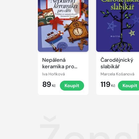
Nepálená
Čarodějnický
keramika pro
slabikář
děti
Iva Hoňková
Marcela Košanová
89
119
Koupit
Koupit
Kč
Kč