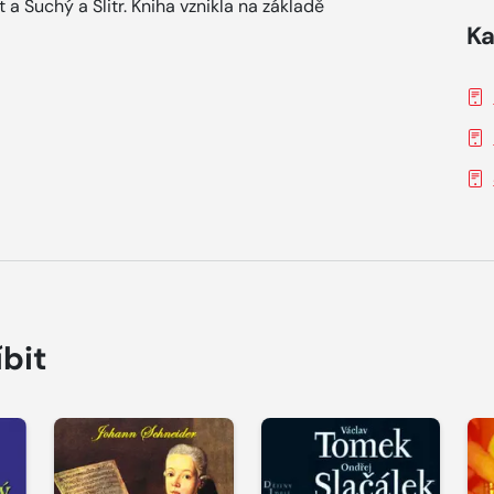
a Suchý a Šlitr. Kniha vznikla na základě
Ka
íbit