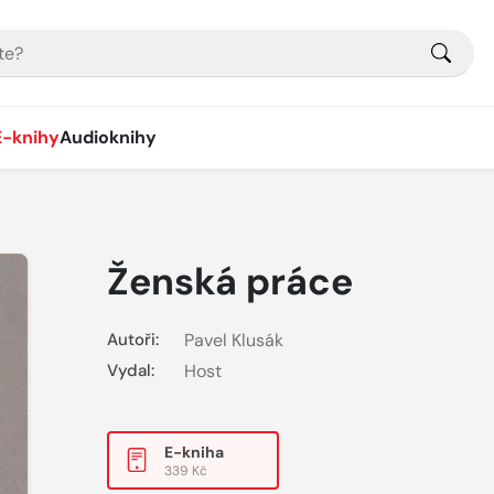
E-knihy
Audioknihy
Ženská práce
Autoři:
Pavel Klusák
Vydal:
Host
E-kniha
339 Kč