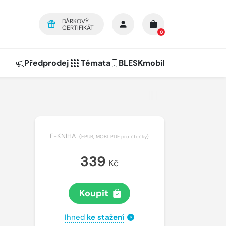
DÁRKOVÝ
CERTIFIKÁT
0
Předprodej
Témata
BLESKmobil
E-KNIHA
(
EPUB
,
MOBI
,
PDF pro čtečky
)
339
Kč
Koupit
Ihned
ke stažení
?