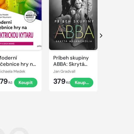
Další
oderní
Príbeh skupiny
Život s
čebnice hry na
ABBA: Skrytá
partnerem
lektrickou
melanchólia
emoční
ichaela Medek
Jan Gradvall
Ing. Jozef Šu
ytaru
dysregulac
179
379
349
Koupit
Koupit
Praktický
Kč
Kč
Kč
průvodce