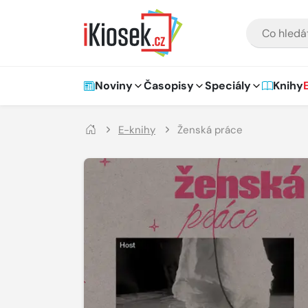
Přejít na hlavní obsah
VYHLEDÁVÁNÍ
Hlavní navigace
Noviny
Časopisy
Speciály
Knihy
E-knihy
Ženská práce