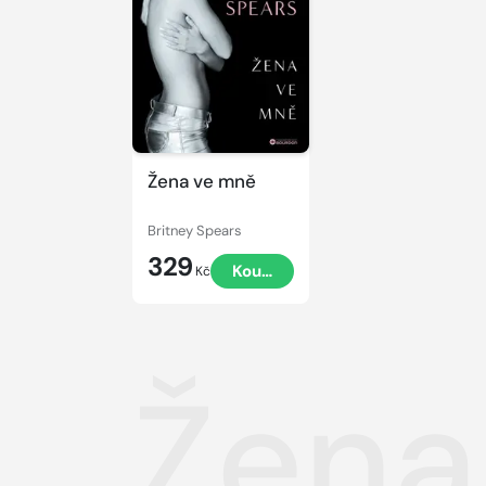
Žena ve mně
Britney Spears
329
Koupit
Kč
Žena