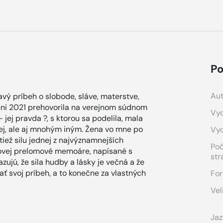
Po
Aut
ý príbeh o slobode, sláve, materstve,
 júni 2021 prehovorila na verejnom súdnom
Vyd
– jej pravda ?, s ktorou sa podelila, mala
jej, ale aj mnohým iným. Žena vo mne po
Vy
tiež silu jednej z najvýznamnejších
Po
sovej prelomové memoáre, napísané s
str
jú, že sila hudby a lásky je večná a že
ť svoj príbeh, a to konečne za vlastných
For
Vel
Jaz