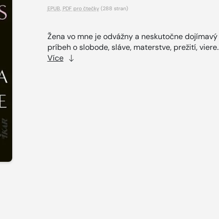
EPUB
,
PDF pro čtečky
(288 stran)
Žena vo mne je odvážny a neskutočne dojímavý
príbeh o slobode, sláve, materstve, prežití, viere.
Více