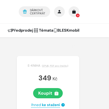
DÁRKOVÝ
CERTIFIKÁT
0
Předprodej
Témata
BLESKmobil
E-KNIHA
(
EPUB
,
PDF pro čtečky
)
349
Kč
Koupit
Ihned
ke stažení
?