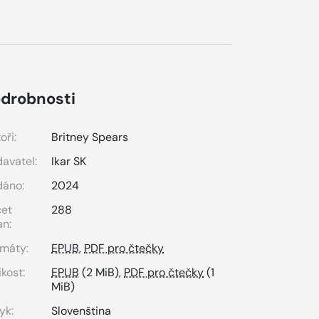
drobnosti
oři:
Britney Spears
avatel:
Ikar SK
dáno:
2024
čet
288
an:
máty:
EPUB
,
PDF pro čtečky
ikost:
EPUB
(2 MiB),
PDF pro čtečky
(1
MiB)
yk:
Slovenština