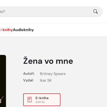
E-knihy
Audioknihy
Žena vo mne
Autoři:
Britney Spears
Vydal:
Ikar SK
E-kniha
349 Kč