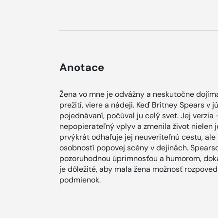
Anotace
Žena vo mne je odvážny a neskutočne dojímav
prežití, viere a nádeji. Keď Britney Spears v
pojednávaní, počúval ju celý svet. Jej verzia 
nepopierateľný vplyv a zmenila život nielen 
prvýkrát odhaľuje jej neuveriteľnú cestu, ale 
osobností popovej scény v dejinách. Spear
pozoruhodnou úprimnosťou a humorom, dokazu
je dôležité, aby mala žena možnosť rozpoveda
podmienok.