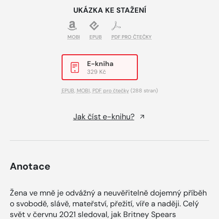
UKÁZKA KE STAŽENÍ
MOBI
EPUB
PDF PRO ČTEČKY
E-kniha
329 Kč
EPUB
,
MOBI
,
PDF pro čtečky
(288 stran)
Jak číst e-knihu?
Anotace
Žena ve mně je odvážný a neuvěřitelně dojemný příběh
o svobodě, slávě, mateřství, přežití, víře a naději. Celý
svět v červnu 2021 sledoval, jak Britney Spears