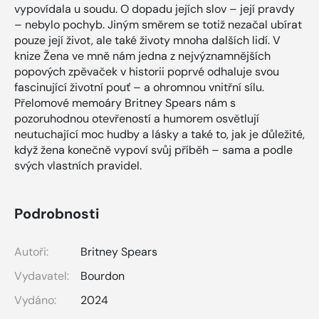
vypovídala u soudu. O dopadu jejích slov – její pravdy
– nebylo pochyb. Jiným směrem se totiž nezačal ubírat
pouze její život, ale také životy mnoha dalších lidí. V
knize Žena ve mně nám jedna z nejvýznamnějších
popových zpěvaček v historii poprvé odhaluje svou
fascinující životní pouť – a ohromnou vnitřní sílu.
Přelomové memoáry Britney Spears nám s
pozoruhodnou otevřeností a humorem osvětlují
neutuchající moc hudby a lásky a také to, jak je důležité,
když žena konečně vypoví svůj příběh – sama a podle
svých vlastních pravidel.
Podrobnosti
Autoři:
Britney Spears
Vydavatel:
Bourdon
Vydáno:
2024