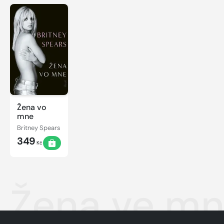
Žena vo
mne
Britney Spears
349
Kč
Žena ve m