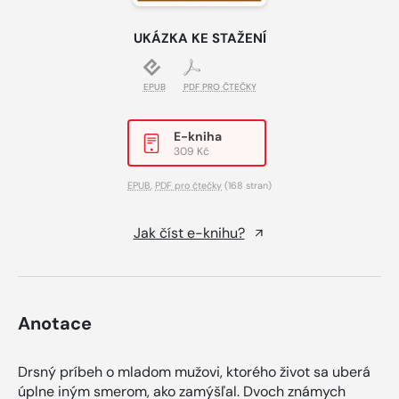
UKÁZKA KE STAŽENÍ
EPUB
PDF PRO ČTEČKY
E-kniha
309 Kč
EPUB
,
PDF pro čtečky
(168 stran)
Jak číst e-knihu?
Anotace
Drsný príbeh o mladom mužovi, ktorého život sa uberá
úplne iným smerom, ako zamýšľal. Dvoch známych