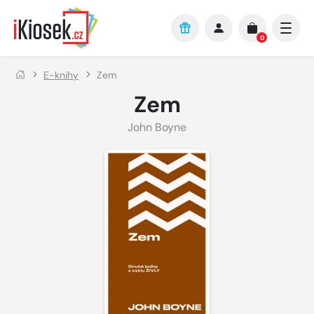
Přejít na hlavní obsah
0
E-knihy
Zem
Zem
John Boyne