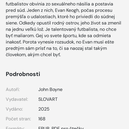
futbalistov obvinia zo sexuálneho násilia a postavia
pred súd. Jeden z nich, Evan Keogh, počas procesu
premýšľa o udalostiach, ktoré ho priviedli do súdnej
siene. Odkedy opustil rodný ostrov, jeho život sa zmenil
na jednu veľkú lož. Je talentovaný futbalista, no chce
byť maliarom. Gej vo svete športu, kde sa odmieta
inakosť. Porota vynesie rozsudok, no Evan musí ešte
predtým sám prísť na to, či sa naozaj stal takým
človekom, akým chcel byť.
Podrobnosti
Autoři:
John Boyne
Vydavatel:
SLOVART
Vydáno:
2025
Počet stran:
168
Formáty:
EPUB
,
PDF pro čtečky