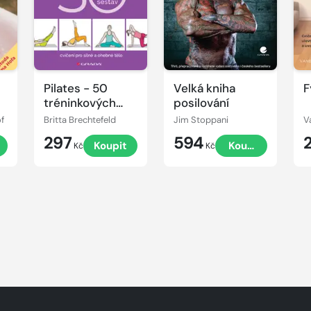
Pilates - 50
Velká kniha
F
tréninkových
posilování
sestav
of
Britta Brechtefeld
Jim Stoppani
V
297
594
Koupit
Koupit
Kč
Kč