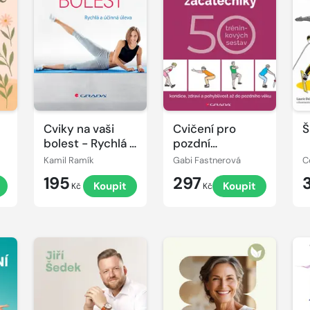
Cviky na vaši
Cvičení pro
Š
bolest - Rychlá a
pozdní
ro
účinná úleva
začátečníky - 50
Kamil Ramík
Gabi Fastnerová
tréninkových
195
297
Koupit
Koupit
sestav
Kč
Kč