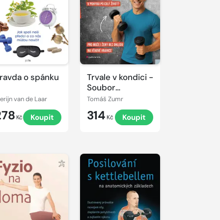
ravda o spánku
Trvale v kondici -
Soubor
posilovacích a
erijn van de Laar
Tomáš Zumr
koordinačních
278
314
Koupit
Koupit
cvičení pro
Kč
Kč
střední a vyšší
věk