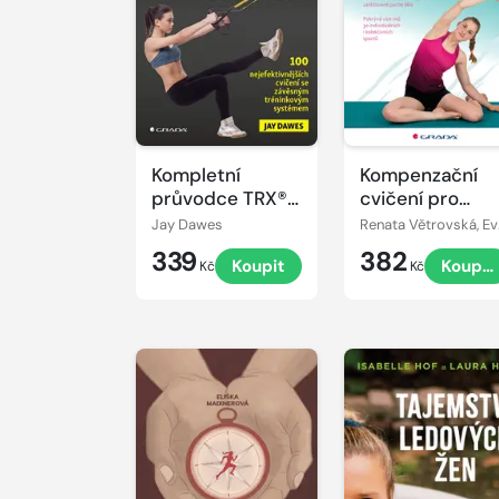
Kompletní
Kompenzační
průvodce TRX®
cvičení pro
tréninkem - 100
sportovce
Jay Dawes
Ren
nejefektivnějších
339
382
Koupit
Koupit
cvičení se
Kč
Kč
závěsným
tréninkovým
systémem