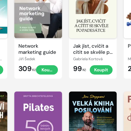
Network
Jak jíst, cvičit a
P
marketing guide
cítit se skvěle po
padesátce
ata Větrovská, Eva Nechlebová
Jiří Šedek
Gabriela Kortová
M
309
99
Koupit
Koupit
Kč
Kč