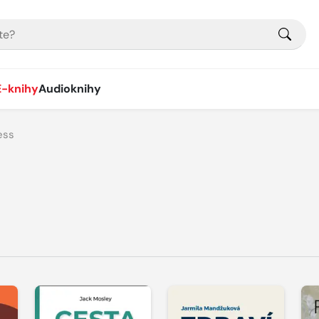
E-knihy
Audioknihy
ess