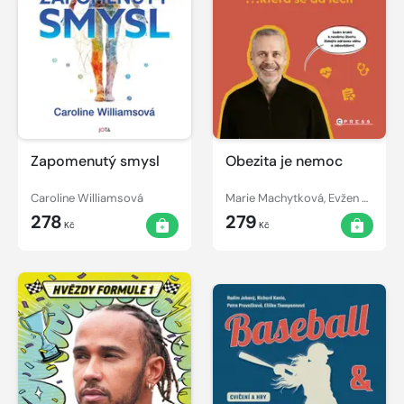
Zapomenutý smysl
Obezita je nemoc
Caroline Williamsová
Marie Machytková, Evžen Machytka, Marie Machytková Matoušková
278
279
Kč
Kč