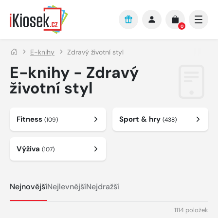
Přejít na hlavní obsah
0
E-knihy
Zdravý životní styl
E-knihy - Zdravý
životní styl
Fitness
Sport & hry
(109)
(438)
Výživa
(107)
Nejnovější
Nejlevnější
Nejdražší
1114 položek