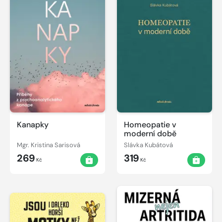
Kanapky
Homeopatie v
moderní době
Mgr. Kristina Sarisová
Slávka Kubátová
269
319
Kč
Kč