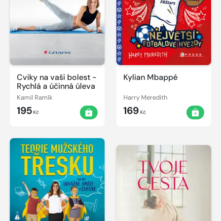
Cviky na vaši bolest -
Kylian Mbappé
Rychlá a účinná úleva
Kamil Ramík
Harry Meredith
195
169
Kč
Kč