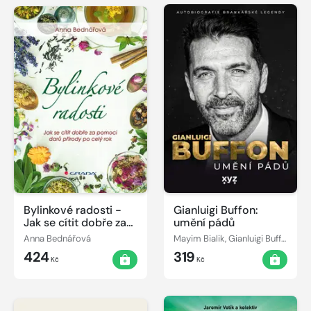
Bylinkové radosti -
Gianluigi Buffon:
Jak se cítit dobře za
umění pádů
pomoci darů přírody
Anna Bednářová
Mayim Bialik, Gianluigi Buffon
po celý rok
424
319
Kč
Kč