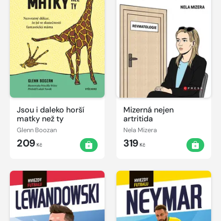
Jsou i daleko horší
Mizerná nejen
matky než ty
artritida
Glenn Boozan
Nela Mizera
209
319
Kč
Kč