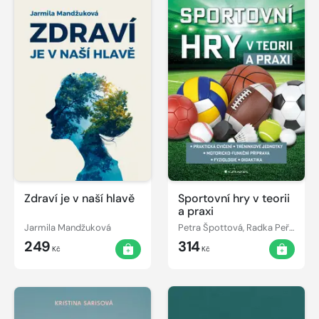
Zdraví je v naší hlavě
Sportovní hry v teorii
a praxi
Jarmila Mandžuková
Petra Špottová, Radka Peřinová, Matěj Sůva, Jaromír Votík
249
314
Kč
Kč