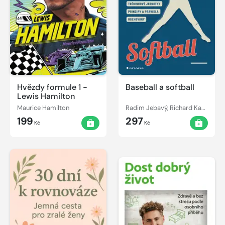
Hvězdy formule 1 -
Baseball a softball
Lewis Hamilton
Maurice Hamilton
Radim Jebavý, Richard Kania, Petra Pravečková, Eliška Thompsonová
199
297
Kč
Kč