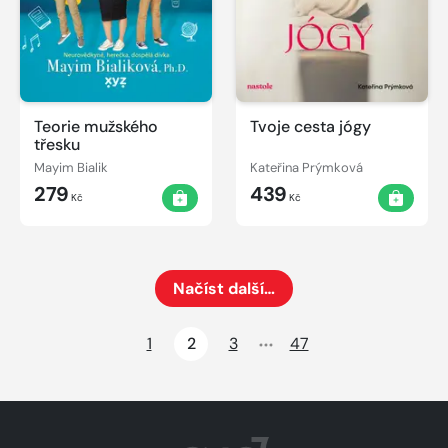
Teorie mužského
Tvoje cesta jógy
třesku
Mayim Bialik
Kateřina Prýmková
279
439
Kč
Kč
Načíst další…
Načte dalších 24 položek na aktuální stránku
1
2
3
47