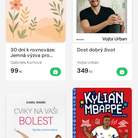
30 dní k rovnováze:
Dost dobrý život
Jemná výzva pro
zralé ženy
Gabriela Kortová
Vojta Urban
99
349
Kč
Kč