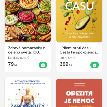
Zdravé pomazánky z
Jídlem proti času -
celého světa: 100
Cesta ke spokojenosti
receptů
a dlouhověkosti
kolektiv autorů
Ian K. Smith
79
399
Kč
Kč