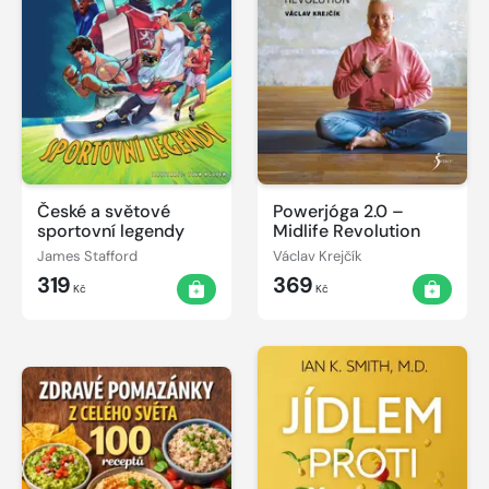
České a světové
Powerjóga 2.0 –
sportovní legendy
Midlife Revolution
James Stafford
Václav Krejčík
319
369
Kč
Kč