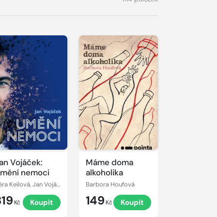
an Vojáček:
Máme doma
mění nemoci
alkoholika
Věra Keilová, Jan Vojáček
Barbora Houfová
319
149
Koupit
Koupit
Kč
Kč