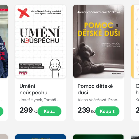
Umění
Pomoc dětské
C
neúspěchu
duši
h
Petr Andreas PhD., Prof. MUDr. Jan Marek Ph.D., FESC
Josef Hynek, Tomáš Studeník
Alena Večeřová-Procházková
K
299
239
Koupit
Koupit
Kč
Kč