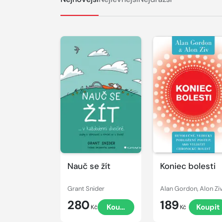
Nauč se žít
Koniec bolesti
Grant Snider
Alan Gordon, Alon Zi
280
189
Koupit
Koupit
Kč
Kč