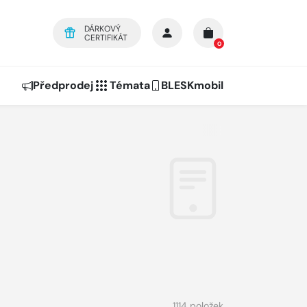
DÁRKOVÝ
CERTIFIKÁT
0
Předprodej
Témata
BLESKmobil
1114 položek