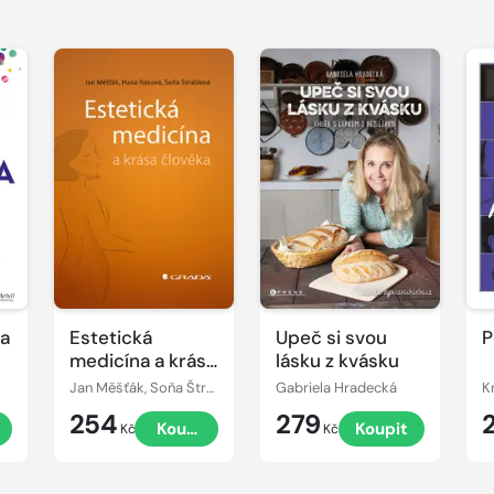
ta
Estetická
Upeč si svou
P
medicína a krása
lásku z kvásku
člověka
Jan Měšťák, Soňa Štroblová, Hana Raková
Gabriela Hradecká
K
254
279
Koupit
Koupit
Kč
Kč