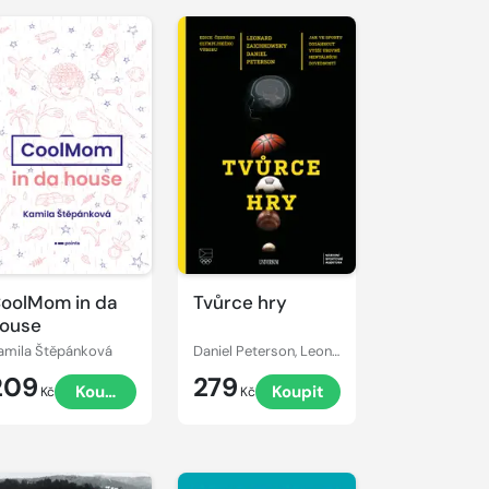
oolMom in da
Tvůrce hry
ouse
amila Štěpánková
Daniel Peterson, Leonard Zaichkowski
209
279
Koupit
Koupit
Kč
Kč