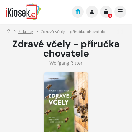
Přejít na hlavní obsah
0
E-knihy
Zdravé včely - příručka chovatele
Zdravé včely - příručka
chovatele
Wolfgang Ritter