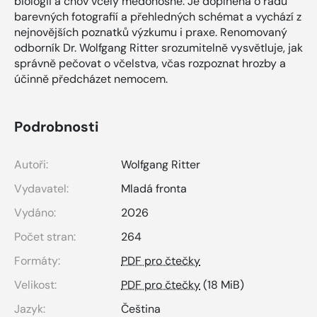
biologii a chov včely medonosné. Je doplněna o řadu
barevných fotografií a přehledných schémat a vychází z
nejnovějších poznatků výzkumu i praxe. Renomovaný
odborník Dr. Wolfgang Ritter srozumitelně vysvětluje, jak
správně pečovat o včelstva, včas rozpoznat hrozby a
účinně předcházet nemocem.
Podrobnosti
Autoři:
Wolfgang Ritter
Vydavatel:
Mladá fronta
Vydáno:
2026
Počet stran:
264
Formáty:
PDF pro čtečky
Velikost:
PDF pro čtečky
(18 MiB)
Jazyk:
Čeština