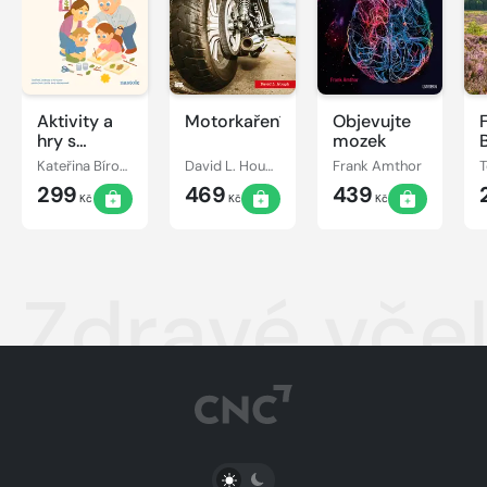
Aktivity a
Motorkaření
Objevujte
hry s
mozek
vnoučaty
Kateřina Bírová
David L. Hough
Frank Amthor
299
469
439
Kč
Kč
Kč
Zdravé včel
PŘEPNOUT SVĚTLÝ/TMAVÝ REŽIM