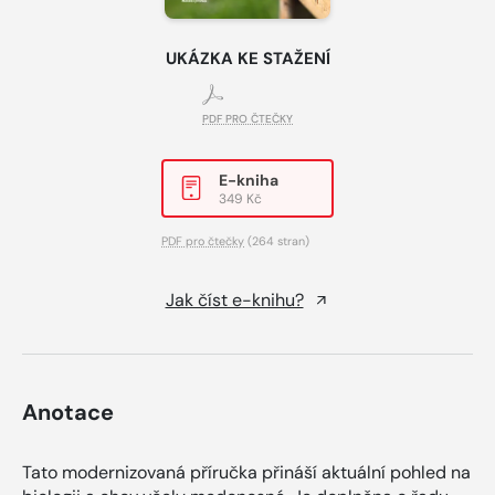
UKÁZKA KE STAŽENÍ
PDF PRO ČTEČKY
E-kniha
349 Kč
PDF pro čtečky
(264 stran)
Jak číst e-knihu?
Anotace
Tato modernizovaná příručka přináší aktuální pohled na