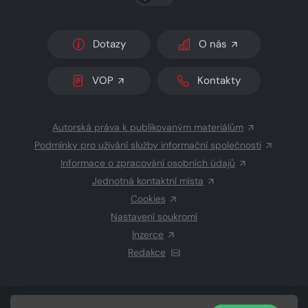
Dotazy
O nás
VOP
Kontakty
Autorská práva k publikovaným materiálům
Podmínky pro užívání služby informační společnosti
Informace o zpracování osobních údajů
Jednotná kontaktní místa
Cookies
Nastavení soukromí
Inzerce
Redakce
© 2026 Copyright
CZECH NEWS CENTER a.s.
a dodavatelé