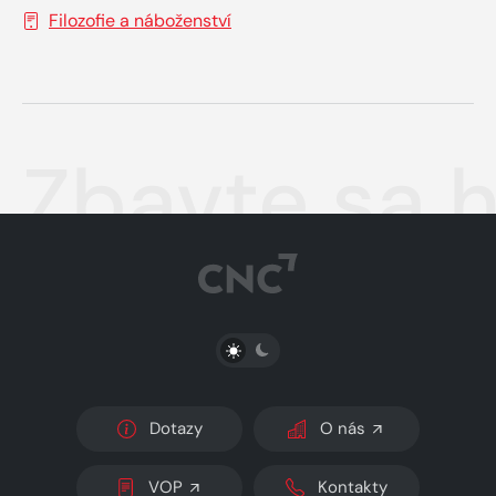
Filozofie a náboženství
Zbavte sa h
PŘEPNOUT SVĚTLÝ/TMAVÝ REŽIM
Dotazy
O nás
VOP
Kontakty