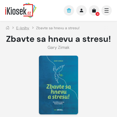
Přejít na hlavní obsah
0
E-knihy
Zbavte sa hnevu a stresu!
Zbavte sa hnevu a stresu!
Gary Zimak