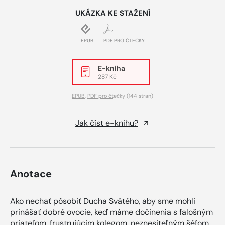
UKÁZKA KE STAŽENÍ
EPUB
PDF PRO ČTEČKY
E-kniha
287 Kč
EPUB
,
PDF pro čtečky
(144 stran)
Jak číst e-knihu?
Anotace
Ako nechať pôsobiť Ducha Svätého, aby sme mohli
prinášať dobré ovocie, keď máme dočinenia s falošným
priateľom, frustrujúcim kolegom, neznesiteľným šéfom