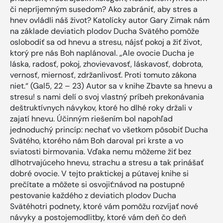
či nepríjemným susedom? Ako zabrániť, aby stres a
hnev ovládli náš život? Katolícky autor Gary Zimak nám
na základe deviatich plodov Ducha Svätého pomôže
oslobodiť sa od hnevu a stresu, nájsť pokoj a žiť život,
ktorý pre nás Boh naplánoval. „Ale ovocie Ducha je
láska, radosť, pokoj, zhovievavosť, láskavosť, dobrota,
vernosť, miernosť, zdržanlivosť. Proti tomuto zákona
niet.“ (Gal5, 22 – 23) Autor sa v knihe Zbavte sa hnevu a
stresu! s nami delí o svoj vlastný príbeh prekonávania
deštruktívnych návykov, ktoré ho dlhé roky držali v
zajatí hnevu. Účinným riešením bol napohľad
jednoduchý princíp: nechať vo všetkom pôsobiť Ducha
Svätého, ktorého nám Boh daroval pri krste a vo
sviatosti birmovania. Vďaka nemu môžeme žiť bez
dlhotrvajúceho hnevu, strachu a stresu a tak prinášať
dobré ovocie. V tejto praktickej a pútavej knihe si
prečítate a môžete si osvojiť:návod na postupné
pestovanie každého z deviatich plodov Ducha
Svätéhotri podnety, ktoré vám pomôžu rozvíjať nové
návyky a postojemodlitby, ktoré vám deň čo deň