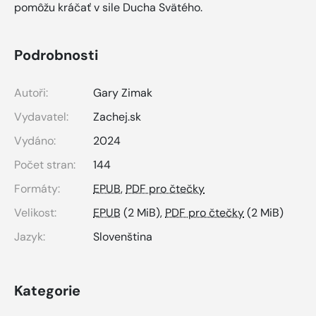
pomôžu kráčať v sile Ducha Svätého.
Podrobnosti
Autoři:
Gary Zimak
Vydavatel:
Zachej.sk
Vydáno:
2024
Počet stran:
144
Formáty:
EPUB
,
PDF pro čtečky
Velikost:
EPUB
(2 MiB),
PDF pro čtečky
(2 MiB)
Jazyk:
Slovenština
Kategorie