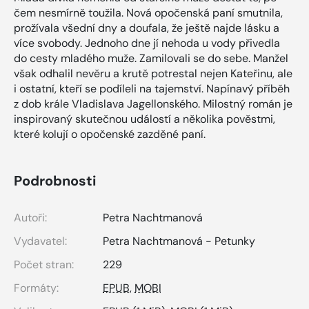
čem nesmírně toužila. Nová opočenská paní smutnila,
prožívala všední dny a doufala, že ještě najde lásku a
více svobody. Jednoho dne jí nehoda u vody přivedla
do cesty mladého muže. Zamilovali se do sebe. Manžel
však odhalil nevěru a krutě potrestal nejen Kateřinu, ale
i ostatní, kteří se podíleli na tajemství. Napínavý příběh
z dob krále Vladislava Jagellonského. Milostný román je
inspirovaný skutečnou událostí a několika pověstmi,
které kolují o opočenské zazděné paní.
Podrobnosti
Autoři:
Petra Nachtmanová
Vydavatel:
Petra Nachtmanová - Petunky
Počet stran:
229
Formáty:
EPUB
,
MOBI