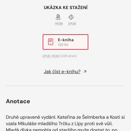
UKÁZKA KE STAŽENÍ
MOBI
EPUB
E-kniha
129 Kč
EPUB
,
MOBI
(229 stran)
Jak číst e-knihu?
Anotace
Druhé upravené vydání. Kateřina ze Šelmberka a Kosti si
vzala Mikuláše mladšího Trčku z Lípy proti své vůli.
Mladá dívka nemohla od staršího muže dostat to, po