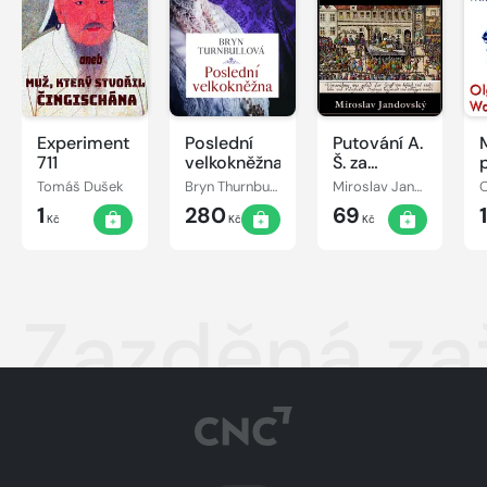
Experiment
Poslední
Putování A.
711
velkokněžna
Š. za
lidskou
Tomáš Dušek
Bryn Thurnbullová
Miroslav Jandovský
O
důstojností
1
280
69
Kč
Kč
Kč
Zazděná za