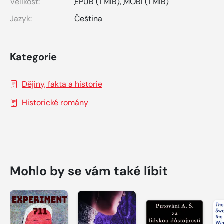
Velikost:
EPUB
(1 MiB),
MOBI
(1 MiB)
Jazyk:
Čeština
Kategorie
Dějiny, fakta a historie
Historické romány
Mohlo by se vám také líbit