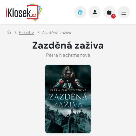
Přejít na hlavní obsah
0
E-knihy
Zazděná zaživa
Zazděná zaživa
Petra Nachtmanová