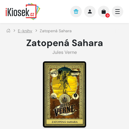
Přejít na hlavní obsah
0
E-knihy
Zatopená Sahara
Zatopená Sahara
Jules Verne