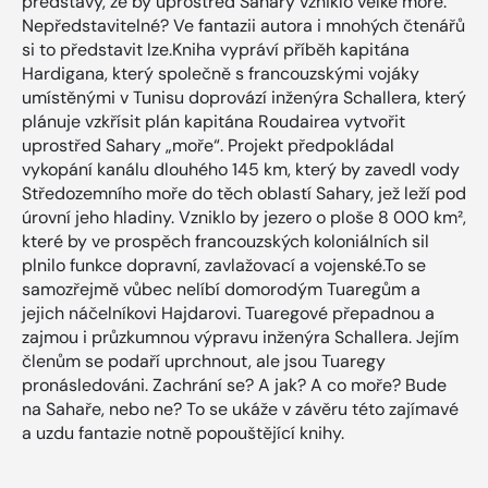
představy, že by uprostřed Sahary vzniklo velké moře.
Nepředstavitelné? Ve fantazii autora i mnohých čtenářů
si to představit lze.Kniha vypráví příběh kapitána
Hardigana, který společně s francouzskými vojáky
umístěnými v Tunisu doprovází inženýra Schallera, který
plánuje vzkřísit plán kapitána Roudairea vytvořit
uprostřed Sahary „moře“. Projekt předpokládal
vykopání kanálu dlouhého 145 km, který by zavedl vody
Středozemního moře do těch oblastí Sahary, jež leží pod
úrovní jeho hladiny. Vzniklo by jezero o ploše 8 000 km²,
které by ve prospěch francouzských koloniálních sil
plnilo funkce dopravní, zavlažovací a vojenské.To se
samozřejmě vůbec nelíbí domorodým Tuaregům a
jejich náčelníkovi Hajdarovi. Tuaregové přepadnou a
zajmou i průzkumnou výpravu inženýra Schallera. Jejím
členům se podaří uprchnout, ale jsou Tuaregy
pronásledováni. Zachrání se? A jak? A co moře? Bude
na Sahaře, nebo ne? To se ukáže v závěru této zajímavé
a uzdu fantazie notně popouštějící knihy.