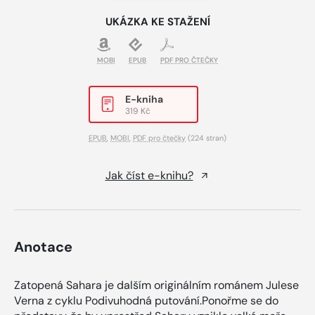
UKÁZKA KE STAŽENÍ
MOBI
EPUB
PDF PRO ČTEČKY
E-kniha
319 Kč
EPUB
,
MOBI
,
PDF pro čtečky
(224 stran)
Jak číst e-knihu?
Anotace
Zatopená Sahara je dalším originálním románem Julese
Verna z cyklu Podivuhodná putování.Ponořme se do