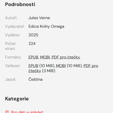
Podrobnosti
Autoři:
Jules Verne
Vydavatel:
Edice Knihy Omega
Vydáno:
2025
Počet
224
stran:
Formáty:
EPUB
,
MOBI
,
PDF pro čtečky
Velikost:
EPUB
(10 MiB),
MOBI
(10 MiB),
PDF pro
čtečky
(3 MiB)
Jazyk:
Čeština
Kategorie
Pro děti a mládež