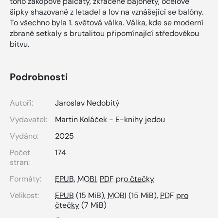
toho zákopové palcáty, zkrácené bajonety, ocelové
šipky shazované z letadel a lov na vznášející se balóny.
To všechno byla 1. světová válka. Válka, kde se moderní
zbraně setkaly s brutalitou připomínající středověkou
bitvu.
Podrobnosti
Autoři:
Jaroslav Nedobitý
Vydavatel:
Martin Koláček - E-knihy jedou
Vydáno:
2025
Počet
174
stran:
Formáty:
EPUB
,
MOBI
,
PDF pro čtečky
Velikost:
EPUB
(15 MiB),
MOBI
(15 MiB),
PDF pro
čtečky
(7 MiB)