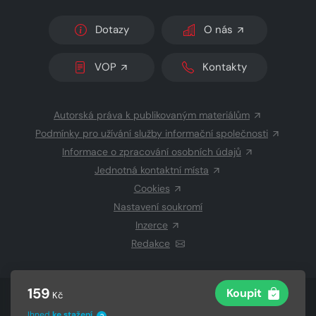
Dotazy
O nás
VOP
Kontakty
Autorská práva k publikovaným materiálům
Podmínky pro užívání služby informační společnosti
Informace o zpracování osobních údajů
Jednotná kontaktní místa
Cookies
Nastavení soukromí
Inzerce
Redakce
159
Koupit
Kč
© 2026 Copyright
CZECH NEWS CENTER a.s.
a dodavatelé
obsahu
Ihned
ke stažení