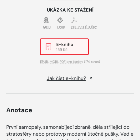
UKÁZKA KE STAŽENÍ
MOBI
EPUB
PDF PRO ČTEČKY
E-kniha
159 Kč
EPUB
,
MOBI
,
PDF pro čtečky
(174 stran)
Jak číst e-knihu?
Anotace
První samopaly, samonabíjecí zbraně, děla střílející do
stratosféry nebo prototyp moderní útočné pušky. Vedle