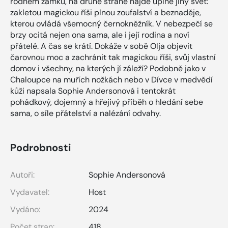
rodném zámku, na druhé straně najde úplně jiný svět:
zakletou magickou říši plnou zoufalství a beznaděje,
kterou ovládá všemocný černokněžník. V nebezpečí se
brzy ocitá nejen ona sama, ale i její rodina a noví
přátelé. A čas se krátí. Dokáže v sobě Olja objevit
čarovnou moc a zachránit tak magickou říši, svůj vlastní
domov i všechny, na kterých jí záleží? Podobně jako v
Chaloupce na muřích nožkách nebo v Dívce v medvědí
kůži napsala Sophie Andersonová i tentokrát
pohádkový, dojemný a hřejivý příběh o hledání sebe
sama, o síle přátelství a nalézání odvahy.
Podrobnosti
Autoři:
Sophie Andersonová
Vydavatel:
Host
Vydáno:
2024
Počet stran:
418