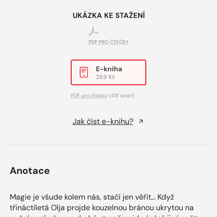
UKÁZKA KE STAŽENÍ
PDF PRO ČTEČKY
E-kniha
269 Kč
PDF pro čtečky
(418 stran)
Jak číst e-knihu?
Anotace
Magie je všude kolem nás, stačí jen věřit… Když
třináctiletá Olja projde kouzelnou bránou ukrytou na