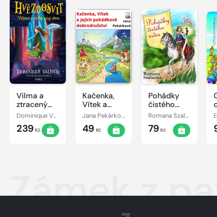
Vilma a
Kačenka,
Pohádky
ztracený
Vítek a
čistého
den
jejich
srdce
Dominique Valente
Jana Pekárková
Romana Szalaiová
E
pohádkové
239
49
79
dobrodružství
Kč
Kč
Kč
Zámek z pa