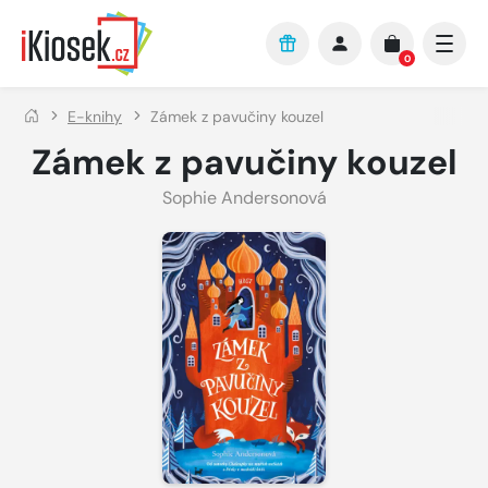
Přejít na hlavní obsah
0
E-knihy
Zámek z pavučiny kouzel
Zámek z pavučiny kouzel
Sophie Andersonová