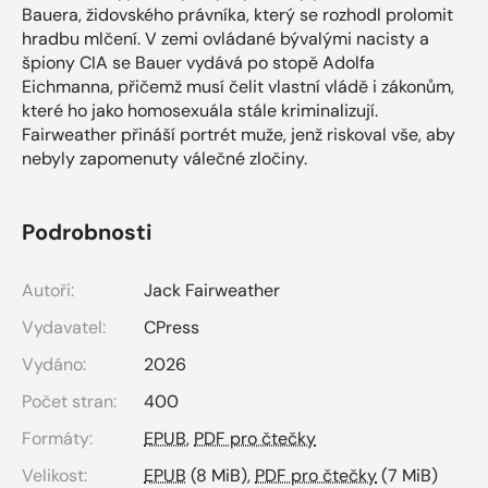
Bauera, židovského právníka, který se rozhodl prolomit
hradbu mlčení. V zemi ovládané bývalými nacisty a
špiony CIA se Bauer vydává po stopě Adolfa
Eichmanna, přičemž musí čelit vlastní vládě i zákonům,
které ho jako homosexuála stále kriminalizují.
Fairweather přináší portrét muže, jenž riskoval vše, aby
nebyly zapomenuty válečné zločiny.
Podrobnosti
Autoři:
Jack Fairweather
Vydavatel:
CPress
Vydáno:
2026
Počet stran:
400
Formáty:
EPUB
,
PDF pro čtečky
Velikost:
EPUB
(8 MiB),
PDF pro čtečky
(7 MiB)