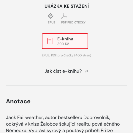
UKÁZKA KE STAŽENÍ
EPUB
PDF PRO ČTEČKY
E-kniha
399 Kč
EPUB
,
PDF pro čtečky
(400 stran)
Jak číst e-knihu?
Anotace
Jack Fairweather, autor bestselleru Dobrovolník,
odkrývá v knize Žalobce šokující realitu poválečného
Německa. Vypráví syrový a poutavý příběh Fritze