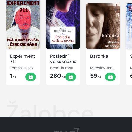
Experiment
Poslední
Baronka
711
velkokněžna
Tomáš Dušek
Bryn Thurnbullová
Miroslav Jandovský
1
280
59
Kč
Kč
Kč
Žalobce