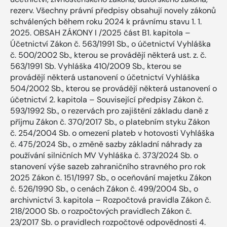
rezerv. Všechny právní předpisy obsahují novely zákonů
schválených během roku 2024 k právnímu stavu 1. 1.
2025. OBSAH ZÁKONY I /2025 část B1. kapitola –
Účetnictví Zákon č. 563/1991 Sb., o účetnictví Vyhláška
č. 500/2002 Sb., kterou se provádějí některá ust. z. č.
563/1991 Sb. Vyhláška 410/2009 Sb., kterou se
provádějí některá ustanovení o účetnictví Vyhláška
504/2002 Sb., kterou se provádějí některá ustanovení o
účetnictví 2. kapitola – Související předpisy Zákon č.
593/1992 Sb., o rezervách pro zajištění základu daně z
příjmu Zákon č. 370/2017 Sb., o platebním styku Zákon
č. 254/2004 Sb. o omezení plateb v hotovosti Vyhláška
č. 475/2024 Sb., o změně sazby základní náhrady za
používání silničních MV Vyhláška č. 373/2024 Sb. o
stanovení výše sazeb zahraničního stravného pro rok
2025 Zákon č. 151/1997 Sb., o oceňování majetku Zákon
č. 526/1990 Sb., o cenách Zákon č. 499/2004 Sb., o
archivnictví 3. kapitola – Rozpočtová pravidla Zákon č.
218/2000 Sb. o rozpočtových pravidlech Zákon č.
23/2017 Sb. o pravidlech rozpočtové odpovědnosti 4.