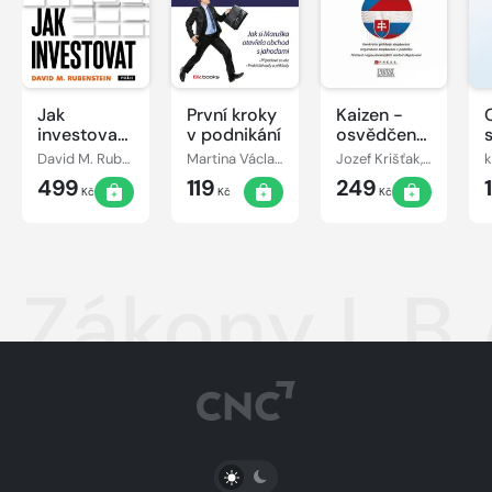
Jak
První kroky
Kaizen -
investovat:
v podnikání
osvědčená
Rozhovory
praxe
David M. Rubenstein
Martina Václavíková
Jozef Krišťak, Ľudovít Boledovič, Miroslav Marek, Ján Košturiak
k
s mistry
českých a
499
119
249
oboru
slovenských
Kč
Kč
Kč
podniků
Zákony I. B
PŘEPNOUT SVĚTLÝ/TMAVÝ REŽIM