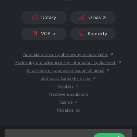
Dotazy
O nás
VOP
Kontakty
Autorská práva k publikovaným materiálům
Podmínky pro užívání služby informační společnosti
Informace o zpracování osobních údajů
Jednotná kontaktní místa
Cookies
Nastavení soukromí
Inzerce
Redakce
© 2026 Copyright
CZECH NEWS CENTER a.s.
a dodavatelé