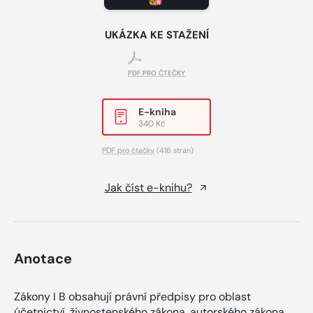
UKÁZKA KE STAŽENÍ
PDF PRO ČTEČKY
E-kniha
340 Kč
PDF pro čtečky
(416 stran)
Jak číst e-knihu?
Anotace
Zákony I B obsahují právní předpisy pro oblast
účetnictví, živnostenského zákona, autorského zákona,