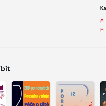
Ka
íbit