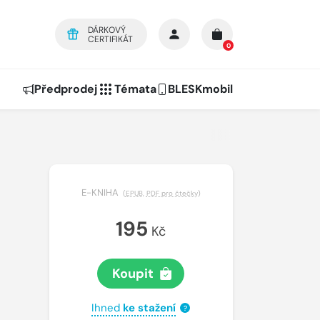
DÁRKOVÝ
CERTIFIKÁT
0
Předprodej
Témata
BLESKmobil
E-KNIHA
(
EPUB
,
PDF pro čtečky
)
195
Kč
Koupit
Ihned
ke stažení
?