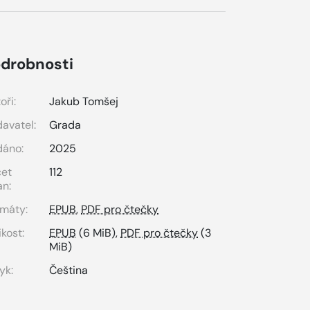
drobnosti
oři:
Jakub Tomšej
avatel:
Grada
dáno:
2025
čet
112
an:
máty:
EPUB
,
PDF pro čtečky
ikost:
EPUB
(6 MiB),
PDF pro čtečky
(3
MiB)
yk:
Čeština