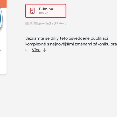
E-kniha
195 Kč
EPUB
,
PDF pro čtečky
(112 stran)
Seznamte se díky této osvědčené publikaci
komplexně s nejnovějšími změnami zákoníku prá
s...
Více