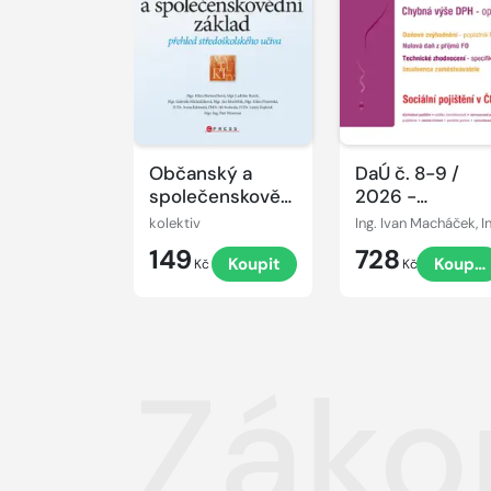
Občanský a
DaÚ č. 8-9 /
společenskovědní
2026 -
základ
Zaměstnaneck
kolektiv
benefity a DPH
149
728
Koupit
Koupit
Kč
Kč
Záko