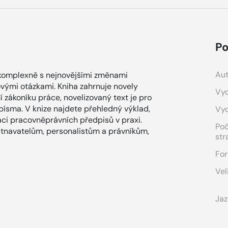
Po
Aut
 komplexně s nejnovějšími změnami
ovými otázkami. Kniha zahrnuje novely
Vyd
í zákoníku práce, novelizovaný text je pro
ísma. V knize najdete přehledný výklad,
Vy
aci pracovněprávních předpisů v praxi.
Po
navatelům, personalistům a právníkům,
str
For
Vel
Jaz