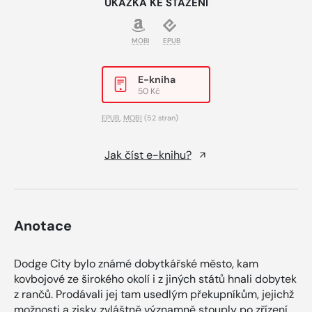
UKÁZKA KE STAŽENÍ
MOBI
EPUB
E-kniha
50 Kč
EPUB
,
MOBI
(52 stran)
Jak číst e-knihu?
Anotace
Dodge City bylo známé dobytkářské město, kam
kovbojové ze širokého okolí i z jiných států hnali dobytek
z rančů. Prodávali jej tam usedlým překupníkům, jejichž
možnosti a zisky zvláštně významně stouply po zřízení