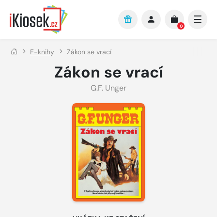
Přejít na hlavní obsah
0
E-knihy
Zákon se vrací
Zákon se vrací
G.F. Unger