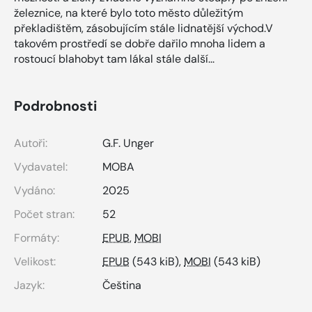
železnice, na které bylo toto město důležitým
překladištěm, zásobujícím stále lidnatější východ.V
takovém prostředí se dobře dařilo mnoha lidem a
rostoucí blahobyt tam lákal stále další...
Podrobnosti
Autoři:
G.F. Unger
Vydavatel:
MOBA
Vydáno:
2025
Počet stran:
52
Formáty:
EPUB
,
MOBI
Velikost:
EPUB
(543 kiB),
MOBI
(543 kiB)
Jazyk:
Čeština