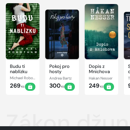
Budu ti
Pokoj pro
Dopis z
nablízku
hosty
Mnichova
Michael Robotham
Andrea Bartz
Hakan Nesser
269
300
249
Kč
Kč
Kč
Zákon džun