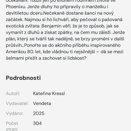
očekávání. Toužil jen po klidném rodinném životě ve
Phoenixu. Jenže dluhy ho připravily o manželku i
devítiletou dceru.Nečekaně dostane šanci na nový
začátek. Najmou si ho lichváři, aby pečoval o pašovaná
exotická zvířata. Benjamin věří, že je to způsob, jak se
vymanit z dluhů a získat zpátky, na čem mu záleží. Jenže
plán, který se tvářil tak nadějně, se brzy promění v další
průšvih…Ponořte se do akčního příběhu inspirovaného
Amerikou 80. let, kde vládnou ti nejsilnější – dá se mezi
šelmami přežít a zachovat si lidskost?
Podrobnosti
Autoři:
Kateřina Kressl
Vydavatel:
Vendeta
Vydáno:
2025
Počet
304
stran: