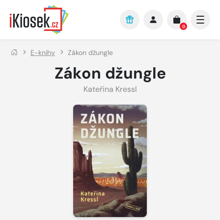
Přejít na hlavní obsah
0
E-knihy
Zákon džungle
Zákon džungle
Kateřina Kressl