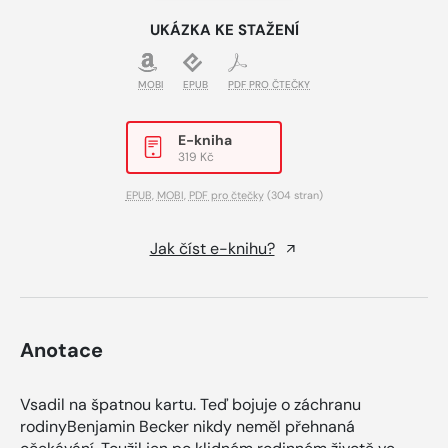
UKÁZKA KE STAŽENÍ
MOBI
EPUB
PDF PRO ČTEČKY
E-kniha
319 Kč
EPUB
,
MOBI
,
PDF pro čtečky
(304 stran)
Jak číst e-knihu?
Anotace
Vsadil na špatnou kartu. Teď bojuje o záchranu
rodinyBenjamin Becker nikdy neměl přehnaná