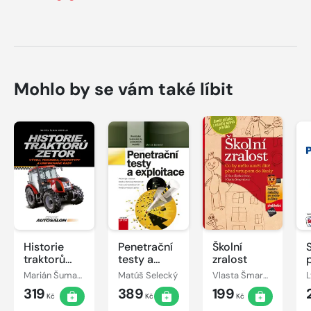
Mohlo by se vám také líbit
Historie
Penetrační
Školní
traktorů
testy a
zralost
Zetor
exploitace
Marián Šuman-Hreblay
Matúš Selecký
Vlasta Šmardová, Jiřina Bednářová
L
319
389
199
Kč
Kč
Kč