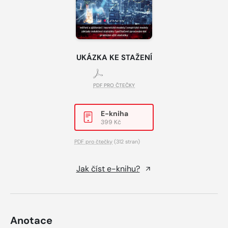
UKÁZKA KE STAŽENÍ
PDF PRO ČTEČKY
E-kniha
399 Kč
PDF pro čtečky
(312 stran)
Jak číst e-knihu?
Anotace