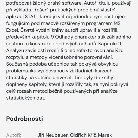
potřebovat žádný drahý software. Autoři titulu používají
při výkladu i řešení praktických problémů vlastní
aplikaci STAT1, která je velmi jednoduchým nástrojem
fungujícím pod masově rozšířeným programem MS
Excel. Čtvrté vydání knihy autoři upravili a rozšířili,
především kapitolu 9 Odhady charakteristik základního
souboru o konstrukce bodových odhadů. Kapitolu 11
Analýzu závislostí rozšířili o jednofaktorovou analýzu
rozptylu a metody vícenásobného porovnávání.
Současná podoba učebnice tak pokrývá obvyklou
problematiku vyučovanou v základních kurzech
statistiky na většině univerzit. Tím byly do knihy
doplněny kapitoly, které ji rozšířily tak, že nyní pokrývá
celý rozsah metod běžně používaných při analýze
statistických dat.
Podrobnosti
Autoři:
Jiří Neubauer
,
Oldřich Kříž
,
Marek