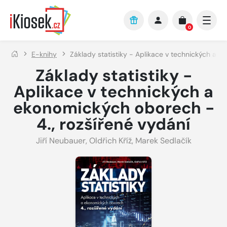
Přejít na hlavní obsah
0
E-knihy
Základy statistiky - Aplikace v technických a e
Základy statistiky -
Aplikace v technických a
ekonomických oborech -
4., rozšířené vydání
Jiří Neubauer
,
Oldřich Kříž
,
Marek Sedlačík