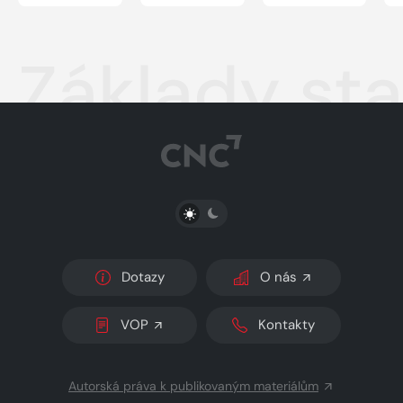
Základy sta
PŘEPNOUT SVĚTLÝ/TMAVÝ REŽIM
Dotazy
O nás
VOP
Kontakty
Autorská práva k publikovaným materiálům