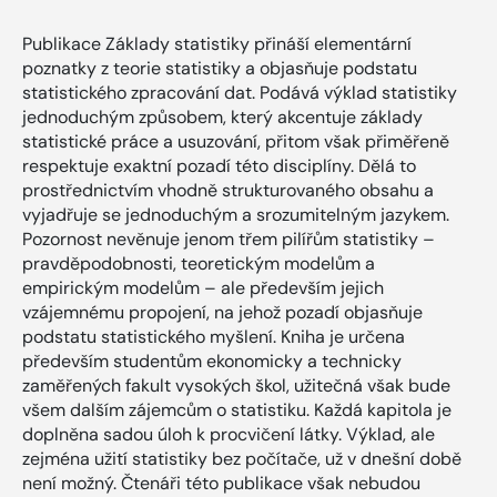
Publikace Základy statistiky přináší elementární
poznatky z teorie statistiky a objasňuje podstatu
statistického zpracování dat. Podává výklad statistiky
jednoduchým způsobem, který akcentuje základy
statistické práce a usuzování, přitom však přiměřeně
respektuje exaktní pozadí této disciplíny. Dělá to
prostřednictvím vhodně strukturovaného obsahu a
vyjadřuje se jednoduchým a srozumitelným jazykem.
Pozornost nevěnuje jenom třem pilířům statistiky –
pravděpodobnosti, teoretickým modelům a
empirickým modelům – ale především jejich
vzájemnému propojení, na jehož pozadí objasňuje
podstatu statistického myšlení. Kniha je určena
především studentům ekonomicky a technicky
zaměřených fakult vysokých škol, užitečná však bude
všem dalším zájemcům o statistiku. Každá kapitola je
doplněna sadou úloh k procvičení látky. Výklad, ale
zejména užití statistiky bez počítače, už v dnešní době
není možný. Čtenáři této publikace však nebudou