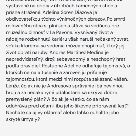
vystavené na obdiv v útrobách kamenných stien a
prísne strážené. Adelina Soren Diazová je
obdivovateľkou týchto výnimočných obrazov. Po smrti
milovaného otca si plní sen a stáva sa vedúcou pre
muzeálnu činnosť v La Pavone. Vysnívaný život a
nádejne rozbehnutú kariéru však naruší nečakaný zvrat,
vďaka ktorému sa vedenia múzea chopí muž, ktorý jej
život obráti naruby. Andres Martinez Medina je
nepredvídateľný, drzý, sebavedomý a neschopný hrať
podľa pravidiel. Postupne Adeline odhaľuje tajomstvá, o
ktorých nemala tušenie a zároveň ju priťahuje
tajomnosťou, ktorá medzi nimi rozpúta zakázanú vášeň.
Lenže, čo ak nie je Andresovo správanie iba nevinnou
hrou a za nečakanými udalosťami sa skrýva dobre
premyslený plán? A čo ak je všetko, čo sa nám
odohráva pred očami, iba jeho šikovne pripravená lesť?
Necháte sa aj vy oklamať alebo ľahko odhalíte jeho
skryté úmysly?