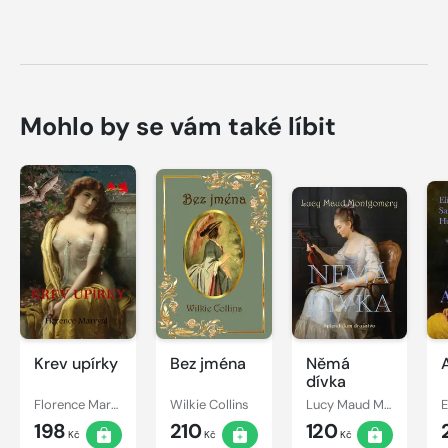
Mohlo by se vám také líbit
Krev upírky
Bez jména
Němá
dívka
Florence Marryat
Wilkie Collins
Lucy Maud Montgomery
198
210
120
Kč
Kč
Kč