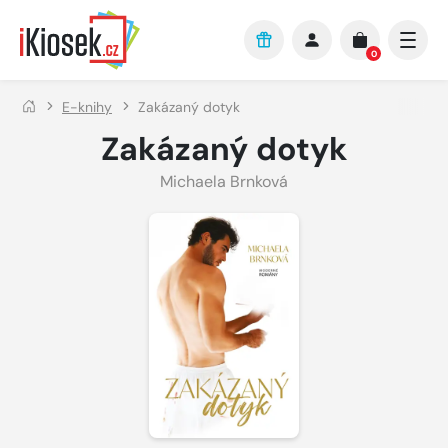
Přejít na hlavní obsah
0
E-knihy
Zakázaný dotyk
Zakázaný dotyk
Michaela Brnková