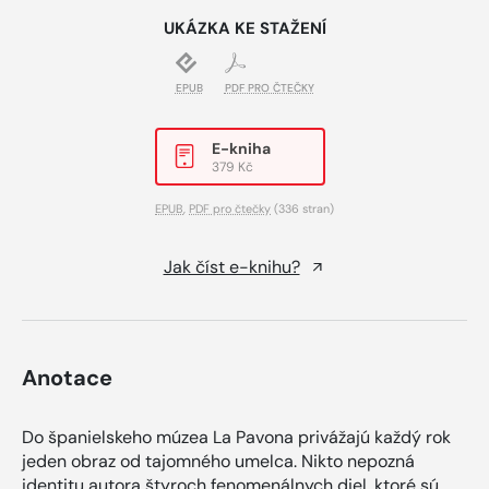
UKÁZKA KE STAŽENÍ
EPUB
PDF PRO ČTEČKY
E-kniha
379 Kč
EPUB
,
PDF pro čtečky
(336 stran)
Jak číst e-knihu?
Anotace
Do španielskeho múzea La Pavona privážajú každý rok
jeden obraz od tajomného umelca. Nikto nepozná
identitu autora štyroch fenomenálnych diel, ktoré sú