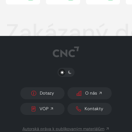
Zakázaný d
PŘEPNOUT SVĚTLÝ/TMAVÝ REŽIM
Dotazy
O nás
VOP
Kontakty
Autorská práva k publikovaným materiálům