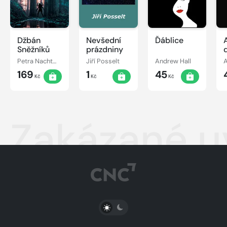
Džbán
Nevšední
Ďáblice
Sněžníků
prázdniny
Petra Nachtmanová
Jiří Posselt
Andrew Hall
A
169
1
45
Kč
Kč
Kč
Zakázané u
PŘEPNOUT SVĚTLÝ/TMAVÝ REŽIM