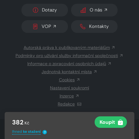
Dotazy
O nás
VOP
Kontakty
Autorská práva k publikovaným materiálům
Podmínky pro užívání služby informační společnosti
Informace o zpracování osobních údajů
Jednotná kontaktní místa
Cookies
Nastavení soukromí
Inzerce
Redakce
382
Koupit
Kč
© 2026 Copyright
CZECH NEWS CENTER a.s.
a dodavatelé
Ihned
ke stažení
?
obsahu