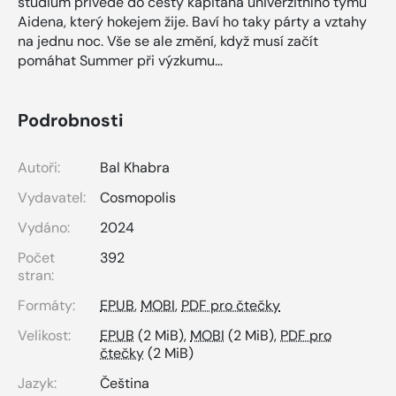
studium přivede do cesty kapitána univerzitního týmu
Aidena, který hokejem žije. Baví ho taky párty a vztahy
na jednu noc. Vše se ale změní, když musí začít
pomáhat Summer při výzkumu…
Podrobnosti
Autoři:
Bal Khabra
Vydavatel:
Cosmopolis
Vydáno:
2024
Počet
392
stran:
Formáty:
EPUB
,
MOBI
,
PDF pro čtečky
Velikost:
EPUB
(2 MiB),
MOBI
(2 MiB),
PDF pro
čtečky
(2 MiB)
Jazyk:
Čeština