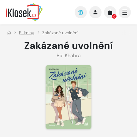
Přejít na hlavní obsah
0
E-knihy
Zakázané uvolnění
Zakázané uvolnění
Bal Khabra