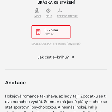
UKÁZKA KE STAŽENÍ
MOBI
EPUB
PDF PRO ČTEČKY
E-kniha
382 Kč
EPUB
,
MOBI
,
PDF pro čtečky
(392 stran)
Jak číst e-knihu?
Anotace
Hokejová romance tak žhavá, až ledy tají! Zpočátku se ti
dva nemohou vystát. Summer má jasné plány – chce se
stát sportovní psycholožkou. A nesnáší hokej. Pak jí