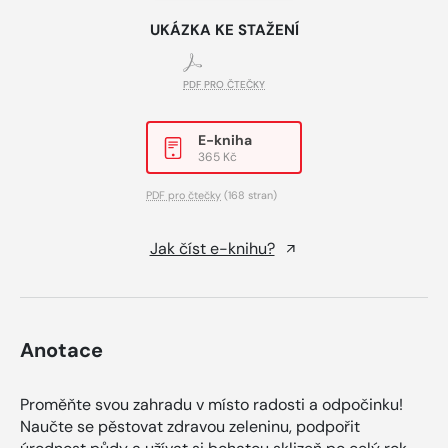
UKÁZKA KE STAŽENÍ
PDF PRO ČTEČKY
E-kniha
365 Kč
PDF pro čtečky
(168 stran)
Jak číst e-knihu?
Anotace
Proměňte svou zahradu v místo radosti a odpočinku!
Naučte se pěstovat zdravou zeleninu, podpořit