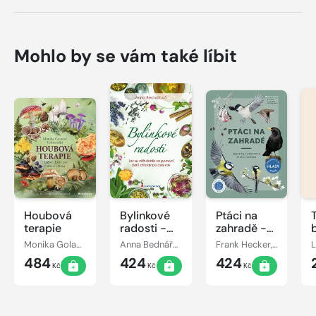
Mohlo by se vám také líbit
Houbová
Bylinkové
Ptáci na
terapie
radosti -
zahradě -
Jak se cítit
Praktický
Monika Golasovská
Anna Bednářová
Frank Hecker, Katrin Heckerová
L
dobře za
průvodce
484
424
424
pomoci
ptačím
Kč
Kč
Kč
darů
světem
přírody po
celý rok