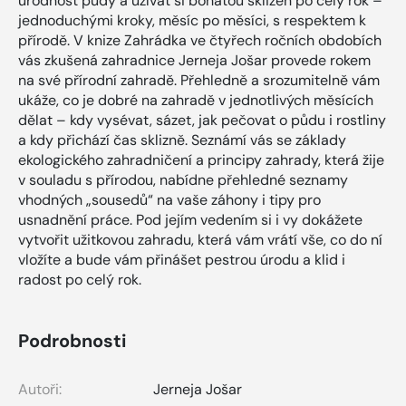
úrodnost půdy a užívat si bohatou sklizeň po celý rok –
jednoduchými kroky, měsíc po měsíci, s respektem k
přírodě. V knize Zahrádka ve čtyřech ročních obdobích
vás zkušená zahradnice Jerneja Jošar provede rokem
na své přírodní zahradě. Přehledně a srozumitelně vám
ukáže, co je dobré na zahradě v jednotlivých měsících
dělat – kdy vysévat, sázet, jak pečovat o půdu i rostliny
a kdy přichází čas sklizně. Seznámí vás se základy
ekologického zahradničení a principy zahrady, která žije
v souladu s přírodou, nabídne přehledné seznamy
vhodných „sousedů“ na vaše záhony i tipy pro
usnadnění práce. Pod jejím vedením si i vy dokážete
vytvořit užitkovou zahradu, která vám vrátí vše, co do ní
vložíte a bude vám přinášet pestrou úrodu a klid i
radost po celý rok.
Podrobnosti
Autoři:
Jerneja Jošar