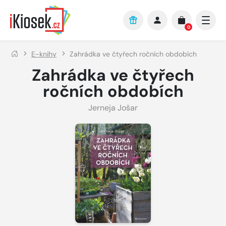
Přejít na hlavní obsah
0
E-knihy
Zahrádka ve čtyřech ročních obdobích
Zahrádka ve čtyřech
ročních obdobích
Jerneja Jošar