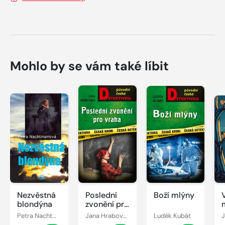
Mohlo by se vám také líbit
Nezvěstná
Poslední
Boží mlýny
blondýna
zvonění pro
vraha
Petra Nachtmanová
Jana Hrabovská
Luděk Kubát
J