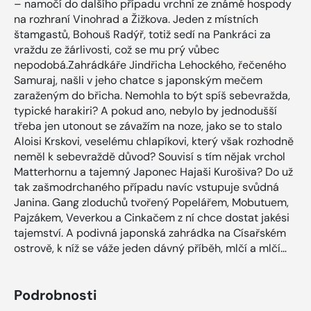
– namočí do dalšího případu vrchní ze známé hospody
na rozhraní Vinohrad a Žižkova. Jeden z místních
štamgastů, Bohouš Radýř, totiž sedí na Pankráci za
vraždu ze žárlivosti, což se mu prý vůbec
nepodobá.Zahrádkáře Jindřicha Lehockého, řečeného
Samuraj, našli v jeho chatce s japonským mečem
zaraženým do břicha. Nemohla to být spíš sebevražda,
typické harakiri? A pokud ano, nebylo by jednodušší
třeba jen utonout se závažím na noze, jako se to stalo
Aloisi Krskovi, veselému chlapíkovi, který však rozhodně
neměl k sebevraždě důvod? Souvisí s tím nějak vrchol
Matterhornu a tajemný Japonec Hajaši Kurošiva? Do už
tak zašmodrchaného případu navíc vstupuje svůdná
Janina. Gang zloduchů tvořený Popelářem, Mobutuem,
Pajzákem, Veverkou a Cinkačem z ní chce dostat jakési
tajemství. A podivná japonská zahrádka na Císařském
ostrově, k níž se váže jeden dávný příběh, mlčí a mlčí…
Podrobnosti