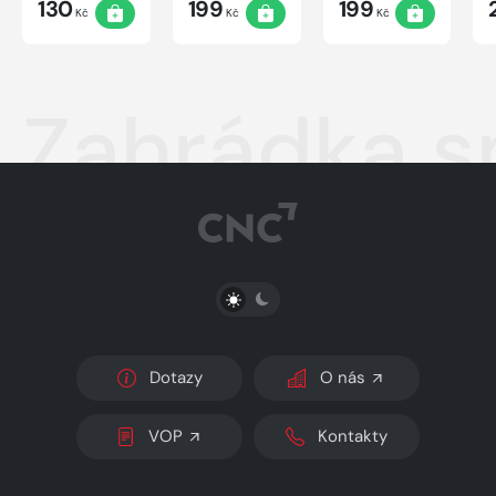
130
199
199
Kč
Kč
Kč
Zahrádka s
PŘEPNOUT SVĚTLÝ/TMAVÝ REŽIM
Dotazy
O nás
VOP
Kontakty