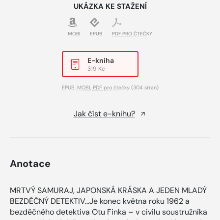
UKÁZKA KE STAŽENÍ
MOBI
EPUB
PDF PRO ČTEČKY
E-kniha
319 Kč
EPUB
,
MOBI
,
PDF pro čtečky
(304 stran)
Jak číst e-knihu?
Anotace
MRTVÝ SAMURAJ, JAPONSKÁ KRÁSKA A JEDEN MLADÝ
BEZDĚČNÝ DETEKTIV…Je konec května roku 1962 a
bezděčného detektiva Otu Finka – v civilu soustružníka