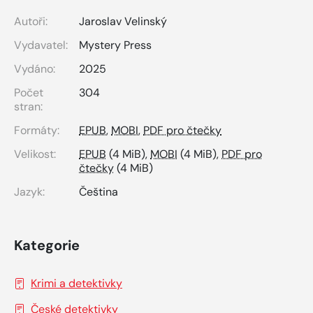
Autoři:
Jaroslav Velinský
Vydavatel:
Mystery Press
Vydáno:
2025
Počet
304
stran:
Formáty:
EPUB
,
MOBI
,
PDF pro čtečky
Velikost:
EPUB
(4 MiB),
MOBI
(4 MiB),
PDF pro
čtečky
(4 MiB)
Jazyk:
Čeština
Kategorie
Krimi a detektivky
České detektivky