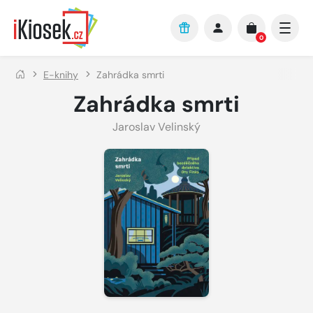
Přejít na hlavní obsah
0
E-knihy
Zahrádka smrti
Zahrádka smrti
Jaroslav Velinský