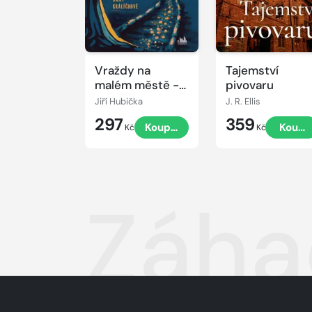
Vraždy na
Tajemství
malém městě -
pivovaru
Případy Dany
Jiří Hubička
J. R. Ellis
Králíčkové
297
359
Koupit
Koupi
Kč
Kč
Záha