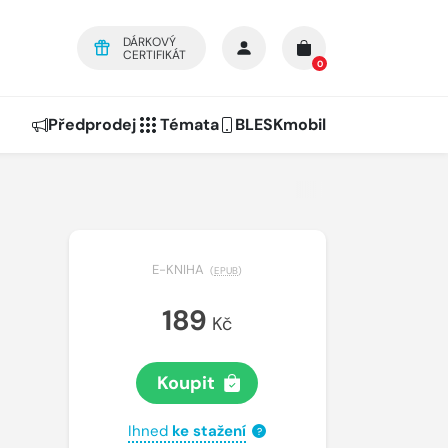
DÁRKOVÝ
CERTIFIKÁT
0
Předprodej
Témata
BLESKmobil
E-KNIHA
(
EPUB
)
189
Kč
Koupit
Ihned
ke stažení
?