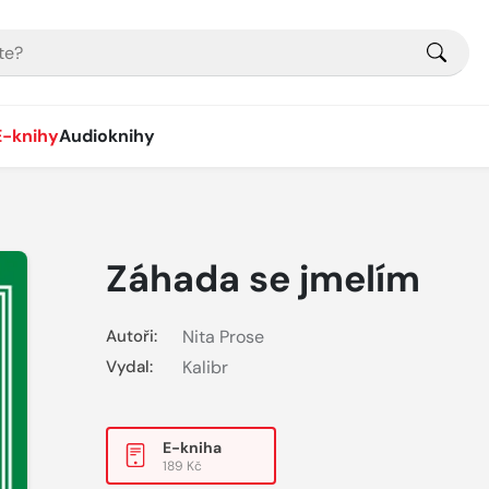
E-knihy
Audioknihy
Záhada se jmelím
Autoři:
Nita Prose
Vydal:
Kalibr
E-kniha
189 Kč