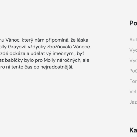
Po
Aut
chu Vánoc, který nám připomíná, že láska
Molly Grayová vždycky zbožňovala Vánoce.
Vyd
každé dokázala udělat výjimečnými, byť
z babičky bylo pro Molly náročných, ale
Vy
pro ni tento čas co nejradostnější.
Poč
For
Vel
Jaz
Ka