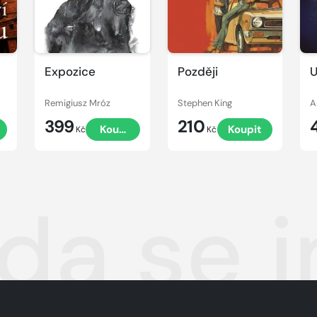
Expozice
Později
U
Remigiusz Mróz
Stephen King
A
399
210
t
Koupit
Koupit
Kč
Kč
da se 