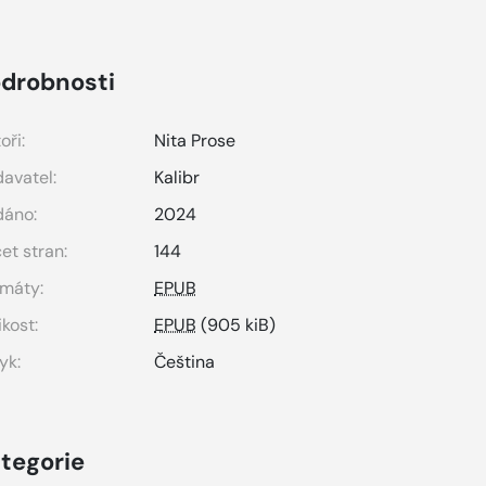
drobnosti
oři:
Nita Prose
avatel:
Kalibr
dáno:
2024
et stran:
144
máty:
EPUB
ikost:
EPUB
(905 kiB)
yk:
Čeština
tegorie