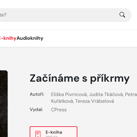
E-knihy
Audioknihy
Začínáme s příkrmy
Autoři:
Eliška Pivrncová
,
Judita Tkáčová
,
Petra
Kuřátková
,
Tereza Vrábelová
Vydal:
CPress
E-kniha