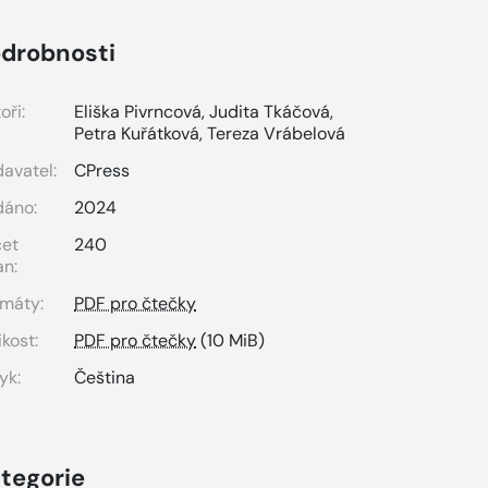
drobnosti
oři:
Eliška Pivrncová
,
Judita Tkáčová
,
Petra Kuřátková
,
Tereza Vrábelová
avatel:
CPress
dáno:
2024
čet
240
an:
máty:
PDF pro čtečky
ikost:
PDF pro čtečky
(10 MiB)
yk:
Čeština
tegorie