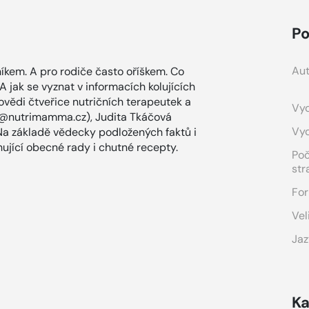
Po
Aut
níkem. A pro rodiče často oříškem. Co
 jak se vyznat v informacích kolujících
ovědi čtveřice nutričních terapeutek a
Vyd
 (@nutrimamma.cz), Judita Tkáčová
Vy
Na základě vědecky podložených faktů i
hující obecné rady i chutné recepty.
Po
str
For
Vel
Jaz
Ka