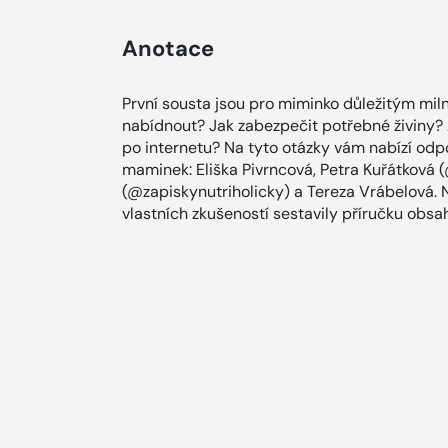
Anotace
První sousta jsou pro miminko důležitým mil
nabídnout? Jak zabezpečit potřebné živiny? A
po internetu? Na tyto otázky vám nabízí odp
maminek: Eliška Pivrncová, Petra Kuřátková
(@zapiskynutriholicky) a Tereza Vrábelová. 
vlastních zkušeností sestavily příručku obsa