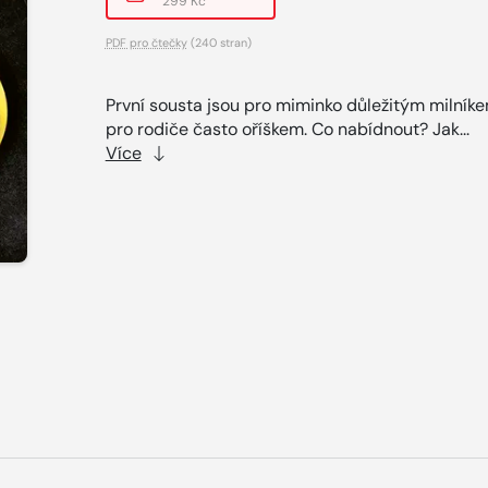
299 Kč
PDF pro čtečky
(240 stran)
První sousta jsou pro miminko důležitým milníke
pro rodiče často oříškem. Co nabídnout? Jak...
Více