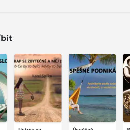
íbit
Netrap se
Úspěšné
B