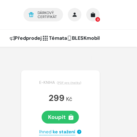
DÁRKOVÝ
CERTIFIKÁT
0
Předprodej
Témata
BLESKmobil
E-KNIHA
(
PDF pro čtečky
)
299
Kč
Koupit
Ihned
ke stažení
?