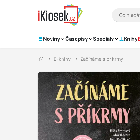
Přejít na hlavní obsah
VYHLEDÁVÁNÍ
Hlavní navigace
Noviny
Časopisy
Speciály
Knihy
E-knihy
Začínáme s příkrmy