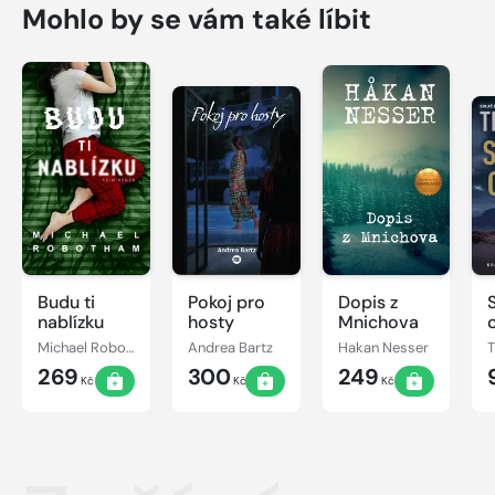
Mohlo by se vám také líbit
Budu ti
Pokoj pro
Dopis z
nablízku
hosty
Mnichova
Michael Robotham
Andrea Bartz
Hakan Nesser
269
300
249
Kč
Kč
Kč