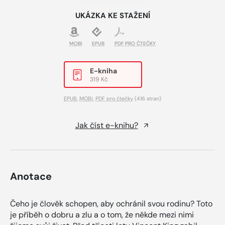
UKÁZKA KE STAŽENÍ
MOBI
EPUB
PDF PRO ČTEČKY
E-kniha
319 Kč
EPUB
,
MOBI
,
PDF pro čtečky
(416 stran)
Jak číst e-knihu?
Anotace
Čeho je člověk schopen, aby ochránil svou rodinu? Toto
je příběh o dobru a zlu a o tom, že někde mezi nimi