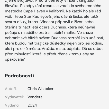
žijeme svůj život. Před třiceti lety Vincent King zabil
člověka. Po odpykání trestu se vrací do svého rodného
městečka Cape Haven v Kalifornii. Ne každý ho ale rád
vidí. Třeba Star Radleyová, jeho dávná láska, ale také
sestra dívky, kterou Vincent připravil o život, nebo
Stařina třináctiletá dcera Duchess, která neúnavně
pečuje o mladšího bratra i labilní matku. Ve snaze
ochránit své blízké ovšem Duchess roztočí kolo událostí,
které budou mít tragické důsledky nejen pro její rodinu,
ale i pro celé město. Vražda, msta, odplata. Dá se utéct
před minulostí, která je předurčena k tomu, aby se
opakovala?
Podrobnosti
Autoři:
Chris Whitaker
Vydavatel:
Vendeta
Vydáno:
2024