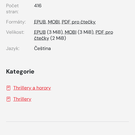
Počet
416
stran:
Formáty:
EPUB
,
MOBI
,
PDF pro čtečky
Velikost:
EPUB
(3 MiB),
MOBI
(3 MiB),
PDF pro
čtečky
(2 MiB)
Jazyk:
Čeština
Kategorie
Thrillery a horory
Thrillery