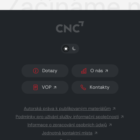
Začínáme n
PŘEPNOUT SVĚTLÝ/TMAVÝ REŽIM
Dotazy
O nás
VOP
Kontakty
Autorská práva k publikovaným materiálům
Podmínky pro užívání služby informační společnosti
Informace o zpracování osobních údajů
Jednotná kontaktní místa