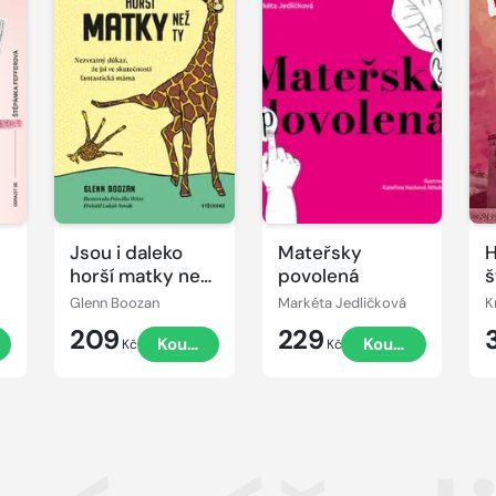
Jsou i daleko
Mateřsky
H
horší matky než
povolená
š
ty
Glenn Boozan
Markéta Jedličková
K
209
229
Koupit
Koupit
Kč
Kč