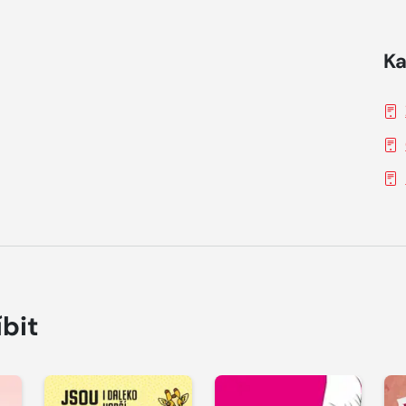
Ka
íbit