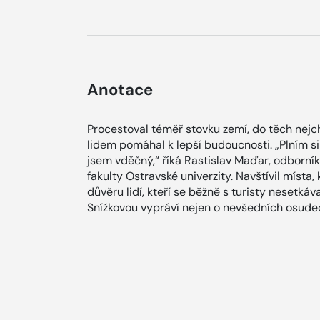
Anotace
Procestoval téměř stovku zemí, do těch nejc
lidem pomáhal k lepší budoucnosti. „Plním si 
jsem vděčný,“ říká Rastislav Maďar, odborní
fakulty Ostravské univerzity. Navštívil místa, 
důvěru lidí, kteří se běžně s turisty nesetká
Snížkovou vypráví nejen o nevšedních osudec