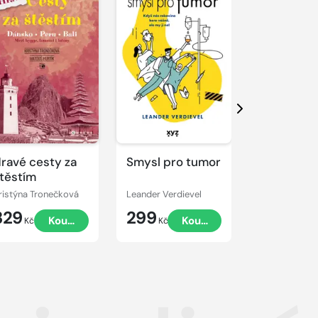
Další
ravé cesty za
Smysl pro tumor
Tenkrát v 
těstím
Jak chutn
vlastní ka
ristýna Tronečková
Leander Verdievel
Tomáš Slavíč
329
299
299
Koupit
Koupit
Kč
Kč
Kč