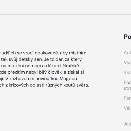
Po
Aut
hudších se vrací opakovaně, aby místním
tak svůj dětský sen. Je to dar, za který
Vyd
k na infekční nemoci a děkan Lékařské
kde předtím nebyl bílý člověk, a získal si
Vy
vají. V rozhovoru s novinářkou Magdou
Po
h z krizových oblastí různých koutů světa.
str
For
Vel
Jaz