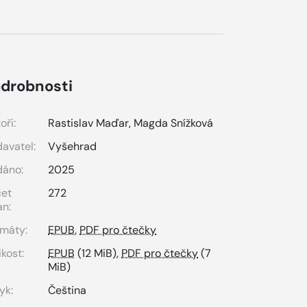
drobnosti
oři:
Rastislav Maďar
,
Magda Snížková
avatel:
Vyšehrad
dáno:
2025
čet
272
an:
máty:
EPUB
,
PDF pro čtečky
ikost:
EPUB
(12 MiB),
PDF pro čtečky
(7
MiB)
yk:
Čeština