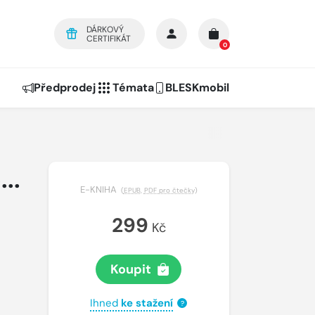
DÁRKOVÝ
CERTIFIKÁT
0
Předprodej
Témata
BLESKmobil
..
E-KNIHA
(
EPUB
,
PDF pro čtečky
)
299
Kč
Koupit
Ihned
ke stažení
?