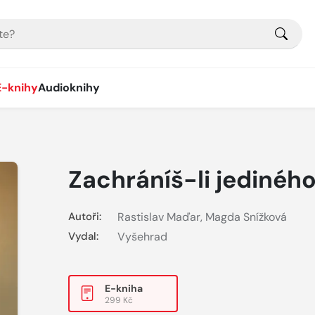
E-knihy
Audioknihy
Zachráníš-li jediného.
Autoři:
Rastislav Maďar
,
Magda Snížková
Vydal:
Vyšehrad
E-kniha
299 Kč