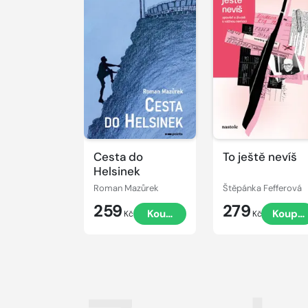
Cesta do
To ještě nevíš
Helsinek
Roman Mazůrek
Štěpánka Fefferová
259
279
Koupit
Koupit
Kč
Kč