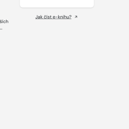
Jak číst e-knihu?
ších
..