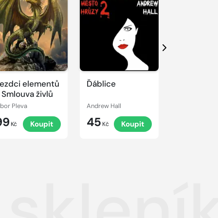
Další
ezdci elementů
Ďáblice
Conan a s
 Smlouva živlů
bohyně
ibor Pleva
Andrew Hall
Leon da Cost
99
45
79
Koupit
Koupit
K
Kč
Kč
Kč
sklení