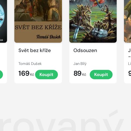
Svět bez kříže
Odsouzen
J
-
Tomáš Dušek
Jan Bílý
L
169
89
Koupit
Koupit
Kč
Kč
rovaný 