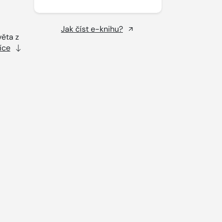
Jak číst e-knihu?
ěta z
íce