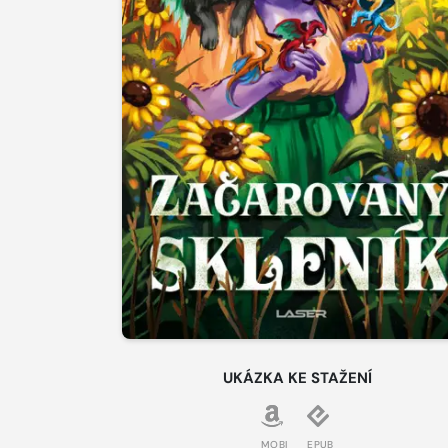
UKÁZKA KE STAŽENÍ
MOBI
EPUB