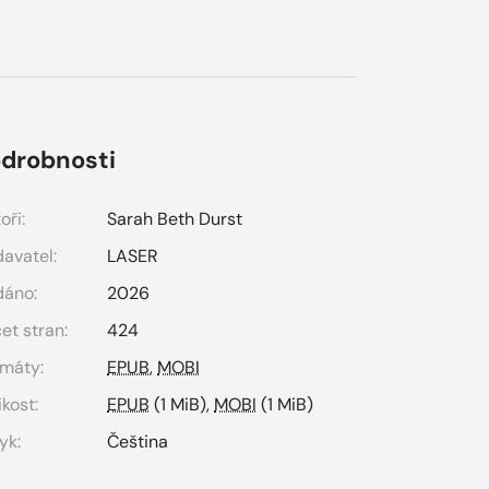
drobnosti
oři:
Sarah Beth Durst
avatel:
LASER
dáno:
2026
et stran:
424
máty:
EPUB
,
MOBI
ikost:
EPUB
(1 MiB),
MOBI
(1 MiB)
yk:
Čeština