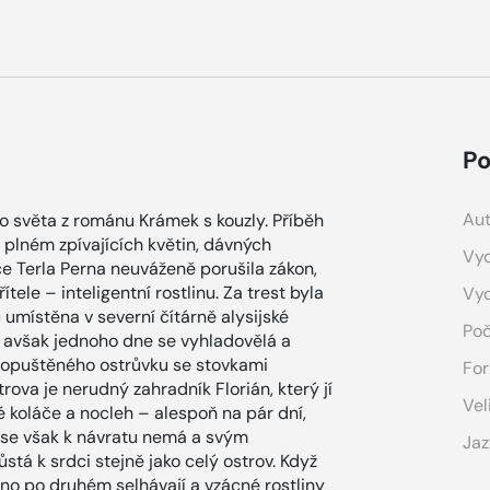
Po
Aut
o světa z románu Krámek s kouzly. Příběh
plném zpívajících květin, dávných
Vyd
e Terla Perna neuváženě porušila zákon,
tele – inteligentní rostlinu. Za trest byla
Vy
místěna v severní čítárně alysijské
Poč
t, avšak jednoho dne se vyhladovělá a
a opuštěného ostrůvku se stovkami
For
ova je nerudný zahradník Florián, který jí
Vel
 koláče a nocleh – alespoň na pár dní,
la se však k návratu nemá a svým
Jaz
stá k srdci stejně jako celý ostrov. Když
jedno po druhém selhávají a vzácné rostliny