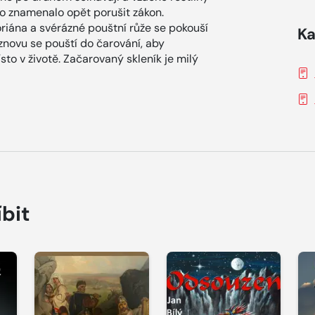
 to znamenalo opět porušit zákon.
riána a svérázné pouštní růže se pokouší
Ka
znovu se pouští do čarování, aby
sto v životě. Začarovaný skleník je milý
íbit