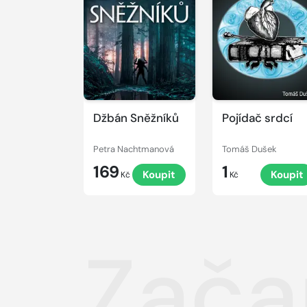
Džbán Sněžníků
Pojídač srdcí
Petra Nachtmanová
Tomáš Dušek
169
1
Koupit
Koupit
Kč
Kč
Zača