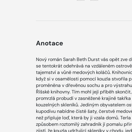
Anotace
Nový román Sarah Beth Durst vás opět zve d
se tentokrát odehrává na vzdáleném ostrově 
tajemství a vůně medových koláčů. Knihovnic
když si v osamělosti pomocí kouzla stvořila pří
proměněna v dřevěnou sochu a pro výstrahu u
Říšské knihovny. Tím mohl její příběh skonči
promrzlá probudí v zasněžené krajině takřk
kouzelných skleníků. Jediným obyvatelem ostr
kupodivu nabídne čisté šaty, čerstvé medové
než připluje loď, která by ji vzala domů. Ter
způsobem roztomilý zahradník jí pomalu přirů
zjistí, že kouzla udržující skleníky v chodu, 