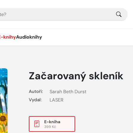
E-knihy
Audioknihy
Začarovaný skleník
Autoři:
Sarah Beth Durst
Vydal:
LASER
E-kniha
399 Kč