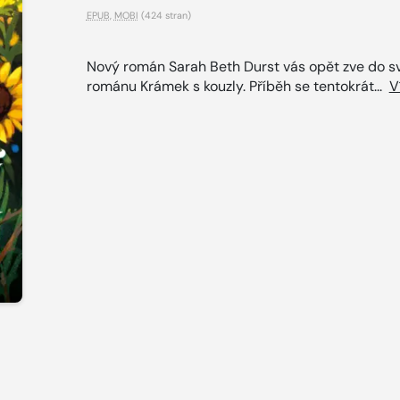
EPUB
,
MOBI
(424 stran)
Nový román Sarah Beth Durst vás opět zve do sv
románu Krámek s kouzly. Příběh se tentokrát...
V