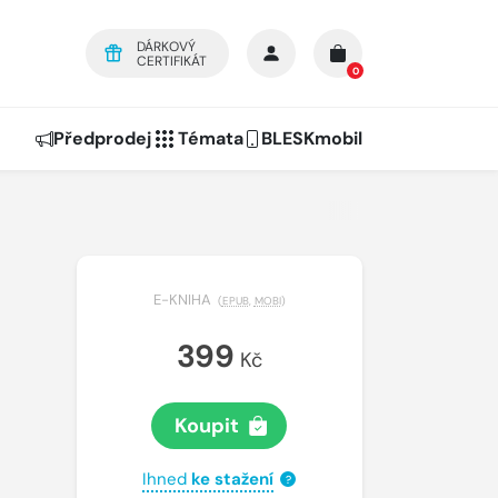
DÁRKOVÝ
CERTIFIKÁT
0
Předprodej
Témata
BLESKmobil
E-KNIHA
(
EPUB
,
MOBI
)
399
Kč
Koupit
Ihned
ke stažení
?