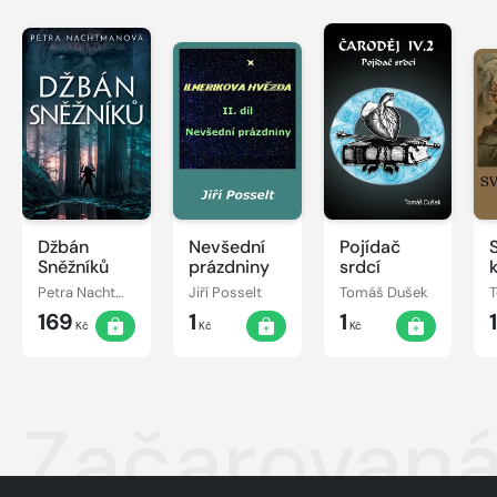
Džbán
Nevšední
Pojídač
Sněžníků
prázdniny
srdcí
Petra Nachtmanová
Jiří Posselt
Tomáš Dušek
169
1
1
Kč
Kč
Kč
Začarovaná