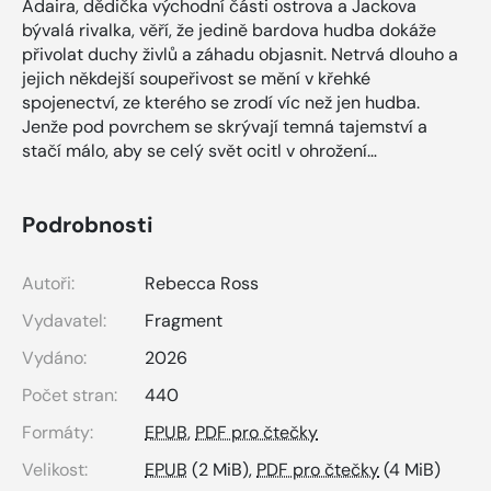
Adaira, dědička východní části ostrova a Jackova
bývalá rivalka, věří, že jedině bardova hudba dokáže
přivolat duchy živlů a záhadu objasnit. Netrvá dlouho a
jejich někdejší soupeřivost se mění v křehké
spojenectví, ze kterého se zrodí víc než jen hudba.
Jenže pod povrchem se skrývají temná tajemství a
stačí málo, aby se celý svět ocitl v ohrožení…
Podrobnosti
Autoři:
Rebecca Ross
Vydavatel:
Fragment
Vydáno:
2026
Počet stran:
440
Formáty:
EPUB
,
PDF pro čtečky
Velikost:
EPUB
(2 MiB),
PDF pro čtečky
(4 MiB)