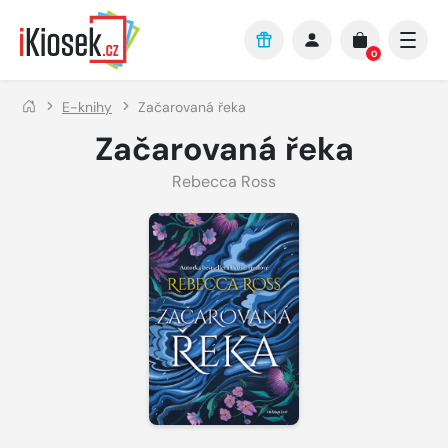
Přejít na hlavní obsah
0
E-knihy
Začarovaná řeka
Začarovaná řeka
Rebecca Ross