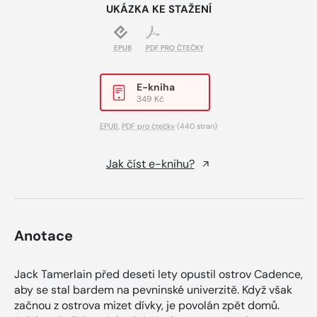
UKÁZKA KE STAŽENÍ
EPUB
PDF PRO ČTEČKY
E-kniha
349 Kč
EPUB
,
PDF pro čtečky
(440 stran)
Jak číst e-knihu?
Anotace
Jack Tamerlain před deseti lety opustil ostrov Cadence,
aby se stal bardem na pevninské univerzitě. Když však
začnou z ostrova mizet dívky, je povolán zpět domů.