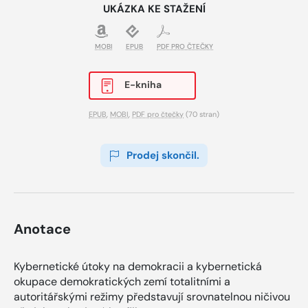
UKÁZKA KE STAŽENÍ
MOBI
EPUB
PDF PRO ČTEČKY
E-kniha
EPUB
,
MOBI
,
PDF pro čtečky
(70 stran)
Prodej skončil.
Anotace
Kybernetické útoky na demokracii a kybernetická
okupace demokratických zemí totalitními a
autoritářskými režimy představují srovnatelnou ničivou