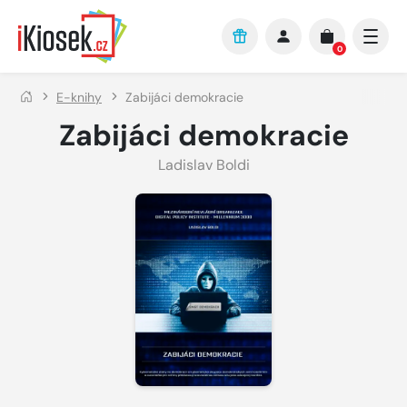
Přejít na hlavní obsah
0
E-knihy
Zabijáci demokracie
Zabijáci demokracie
Ladislav Boldi