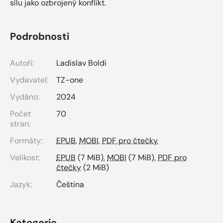
sílu jako ozbrojený konflikt.
Podrobnosti
Autoři:
Ladislav Boldi
Vydavatel:
TZ-one
Vydáno:
2024
Počet
70
stran:
Formáty:
EPUB
,
MOBI
,
PDF pro čtečky
Velikost:
EPUB
(7 MiB),
MOBI
(7 MiB),
PDF pro
čtečky
(2 MiB)
Jazyk:
Čeština
Kategorie