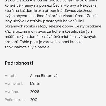
S publicistkou Alenou Binterovou vcházíme do drsné i
konejšivé krajiny na pomezí Čech, Moravy a Rakouska,
která na každém kroku připomíná dávnou zbožnost
svých obyvatel i odhodlání bránit vlastní území. Zdejší
lesy ukrývají ostrůvky prastarých balvanů, linii
obranných řopíků i stopy železné opony. Cesty protkané
kříži a božími muky zvou za tichem kostelů, starých
měšťanských domů i k návštěvě místních svérázných
srdcařů. Tahle pouť je zároveň osobní kronika
znovunabyté síly a naděje.
Podrobnosti
Autoři:
Alena Binterová
Vydavatel:
Motto
Vydáno:
2026
Počet stran:
200