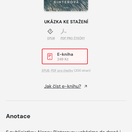
UKÁZKA KE STAŽENÍ
EPUB
PDF PRO ČTEČKY
E-kniha
249 Kč
EPUB
,
PDF pro čtečky
(200 stran)
Jak číst e-knihu?
Anotace