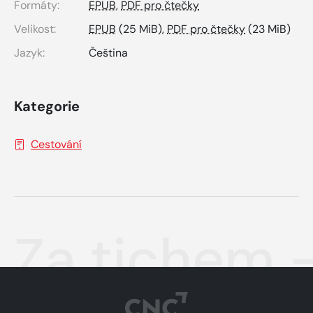
Formáty:
EPUB
,
PDF pro čtečky
Velikost:
EPUB
(25 MiB),
PDF pro čtečky
(23 MiB)
Jazyk:
Čeština
Kategorie
Cestování
Za tichem 