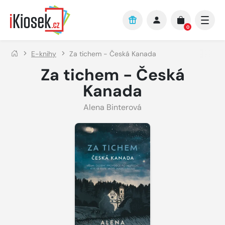
Přejít na hlavní obsah
0
E-knihy
Za tichem - Česká Kanada
Za tichem - Česká
Kanada
Alena Binterová