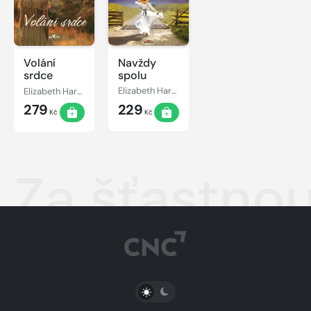
Volání
Navždy
srdce
spolu
Elizabeth Haran
Elizabeth Haran
279
229
Kč
Kč
Za šťastno
PŘEPNOUT SVĚTLÝ/TMAVÝ REŽIM