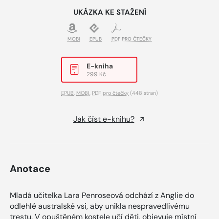
UKÁZKA KE STAŽENÍ
MOBI
EPUB
PDF PRO ČTEČKY
E-kniha
299 Kč
EPUB
,
MOBI
,
PDF pro čtečky
(448 stran)
Jak číst e-knihu?
Anotace
Mladá učitelka Lara Penroseová odchází z Anglie do
odlehlé australské vsi, aby unikla nespravedlivému
trestu. V opuštěném kostele učí děti, objevuje místní