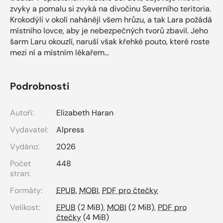
zvyky a pomalu si zvyká na divočinu Severního teritoria.
Krokodýli v okolí nahánějí všem hrůzu, a tak Lara požádá
místního lovce, aby je nebezpečných tvorů zbavil. Jeho
šarm Laru okouzlí, naruší však křehké pouto, které roste
mezi ní a místním lékařem…
Podrobnosti
Autoři:
Elizabeth Haran
Vydavatel:
Alpress
Vydáno:
2026
Počet
448
stran:
Formáty:
EPUB
,
MOBI
,
PDF pro čtečky
Velikost:
EPUB
(2 MiB),
MOBI
(2 MiB),
PDF pro
čtečky
(4 MiB)