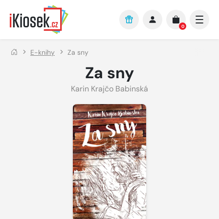
Přejít na hlavní obsah
0
E-knihy
Za sny
Za sny
Karin Krajčo Babinská