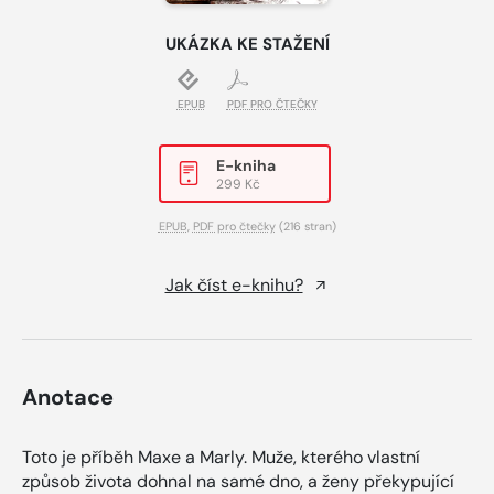
UKÁZKA KE STAŽENÍ
EPUB
PDF PRO ČTEČKY
E-kniha
299 Kč
EPUB
,
PDF pro čtečky
(216 stran)
Jak číst e-knihu?
Anotace
Toto je příběh Maxe a Marly. Muže, kterého vlastní
způsob života dohnal na samé dno, a ženy překypující