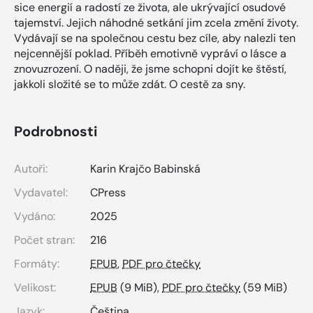
sice energií a radostí ze života, ale ukrývající osudové
tajemství. Jejich náhodné setkání jim zcela změní životy.
Vydávají se na společnou cestu bez cíle, aby nalezli ten
nejcennější poklad. Příběh emotivně vypráví o lásce a
znovuzrození. O naději, že jsme schopni dojít ke štěstí,
jakkoli složité se to může zdát. O cestě za sny.
Podrobnosti
Autoři:
Karin Krajčo Babinská
Vydavatel:
CPress
Vydáno:
2025
Počet stran:
216
Formáty:
EPUB
,
PDF pro čtečky
Velikost:
EPUB
(9 MiB),
PDF pro čtečky
(59 MiB)
Jazyk:
Čeština