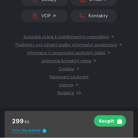
VOP
Kontakty
Autorská práva k publikovaným materiálům
Podmínky pro užívání služby informační společnosti
Informace o zpracování osobních údajů
Jednotná kontaktní místa
Cookies
Nastavení soukromí
Inzerce
Redakce
© 2026 Copyright
CZECH NEWS CENTER a.s.
a dodavatelé
299
Koupit
Kč
obsahu
Vysázeno
Grand IT s.r.o.
Ihned
ke stažení
?