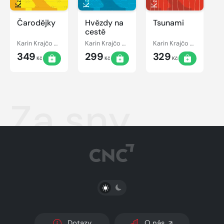
Čarodějky
Hvězdy na
Tsunami
cestě
Karin Krajčo Babinská
Karin Krajčo Babinská
Karin Krajčo Babinská
349
299
329
Kč
Kč
Kč
Za sny
PŘEPNOUT SVĚTLÝ/TMAVÝ REŽIM
Dotazy
O nás