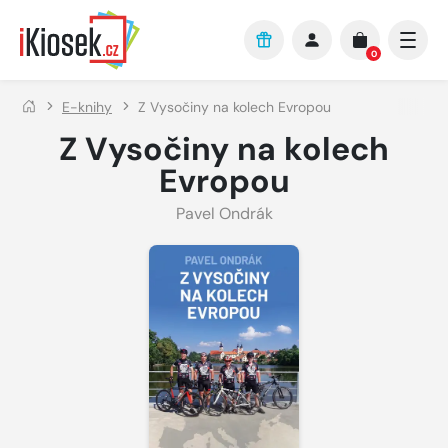
Přejít na hlavní obsah
0
E-knihy
Z Vysočiny na kolech Evropou
Z Vysočiny na kolech
Evropou
Pavel Ondrák