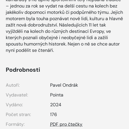
– jednou za rok se vydat na delší cestu na kolech bez
jakékoliv dopomoci motorků či podpůrného týmu. Jejich
motorem byla touha poznávat nové lidi, kulturu a hlavně
zažít nová dobrodružství. Následujících 11 let tak
vyjížděli na kolech do různých destinací Evropy, ve
kterých poznali obyčejné i neobyčejné lidi a zažili
spoustu humorných historek. Nejen o ně se chce autor
nyní podělit se čtenáři.
Podrobnosti
Autoři:
Pavel Ondrák
Vydavatel:
Pointa
Vydáno:
2024
Počet stran:
176
Formáty:
PDF pro čtečky