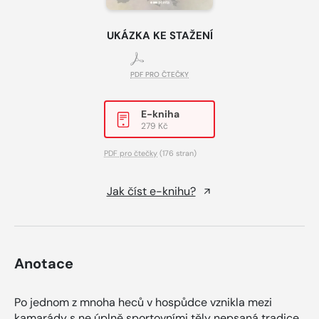
UKÁZKA KE STAŽENÍ
PDF PRO ČTEČKY
E-kniha
279 Kč
PDF pro čtečky
(176 stran)
Jak číst e-knihu?
Anotace
Po jednom z mnoha heců v hospůdce vznikla mezi
kamarády s ne úplně sportovními těly nepsaná tradice