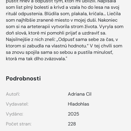
pustiť hnev a odpustiť tým, ktorí mi ublížili. Napísala
som list plný bolesti a krívd a vzala ho do lesa na svoj
rituál odpustenia. Blúdila som, plakala, kričala… Liečila
som najhlbšie zranené miesto v mojej duši. Nakoniec
som si na arteterapii vytvorila strom života. Vyryla som
doň slová, ktoré mi pomohli prijať a uzdraviť sa.
Najsilnejšie z nich zneli: „Odpusť sama sebe za čas, v
ktorom si zabudla na vlastnú hodnotu.“ V tej chvíli som
sa znovu spojila sama so sebou a pustila minulosť,
ktorá ma tak dlho zväzovala."
Podrobnosti
Autoři:
Adriana Cil
Vydavatel:
Hladohlas
Vydáno:
2025
Počet stran:
228