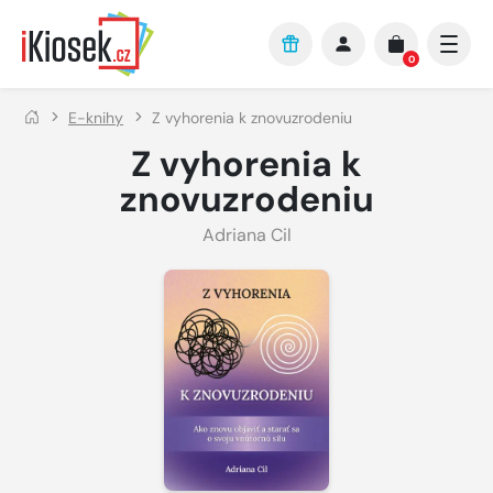
Přejít na hlavní obsah
0
E-knihy
Z vyhorenia k znovuzrodeniu
Z vyhorenia k
znovuzrodeniu
Adriana Cil