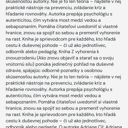
skúsenosťou autorky. Nie je to len teória – nájdete v nej
praktické nástroje na prevenciu, zvládanie kríz a
hľadanie rovnováhy. Autorka prepája psychológiu s
autenticitou, čím vytvára most medzi vedou a
sebapoznaním. Pomáha čitateľovi uvedomiť si vlastné
hranice, znovu sa spojiť so sebou a premeniť vyhorenie
na rast. Kniha je sprievodcom pre každého, kto hľadá
cestu k duševnej pohode – či už ako jednotlivec,
odborník alebo pedagóg. Kniha Z vyhorenia k
znovuzrodeniu (Ako znovu objaviť a starať sa o svoju
vnútornú silu) ponúka jedinečný pohľad na duševné
zdravie, spájajúc odborné poznatky s osobnou
skúsenosťou autorky. Nie je to len teória – nájdete v nej
praktické nástroje na prevenciu, zvládanie kríz a
hľadanie rovnováhy. Autorka prepája psychológiu s
autenticitou, čím vytvára most medzi vedou a
sebapoznaním. Pomáha čitateľovi uvedomiť si vlastné
hranice, znovu sa spojiť so sebou a premeniť vyhorenie
na rast. Kniha je sprievodcom pre každého, kto hľadá
cestu k duševnej pohode – či už ako jednotlivec,
odborník alebo pedagóg. O autorke Adriane Cil: Adriana