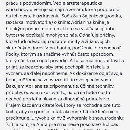
prácu s podvedomím. Vedie arteterapeutické
workshopy a venuje sa najmä ženám, ktoré podporuje
na ich ceste k uzdraveniu. Soňa Sun Sajenková (poetka,
textárka, motivátorka) o knihe: Adrianina kniha je
hlbokým ponorom do tém, ktoré sa v súčasnej dobe
bytostne dotýkajú mnohých z nás. Odhaľuje príčiny,
ktoré ľudí odvádzajú od autenticity a žitia svojich
skutočných darov. Vina, hanba, poníženie, bezmocnosť.
Pocity, ktorým sa snažíme vyhnúť často spôsobom,
ktorý nás k ním opäť privedie. A tu sa musíme zastaviť a
prijať, že bez toho, aby sme pochopili ich lekciu a
význam, sa ďalej nepohneme. Ak dokážeme objať svoje
tiene, môžeme sa znovuzrodiť do svojej celistvosti.
Ďakujem Adriane za pripomenutie, účinné techniky,
príbehy, odvahu ukazovať to, na čo sa ľudia často
nechcú pozrieť a hlavne za dlhoročné priateľstvo.
Prajem každému čitateľovi, ktorý sa rozhodne pre túto
knihu, aby mu priniesla tak ako mne, hlboké liečenie a
precitnutie. Úryvok z knihy Z vyhorenia k znovuzrodeniu:
"Cítila som, že Anita pre mňa nesie posolstvo. Bol čas