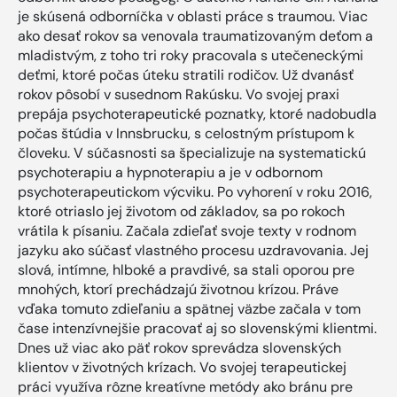
je skúsená odborníčka v oblasti práce s traumou. Viac
ako desať rokov sa venovala traumatizovaným deťom a
mladistvým, z toho tri roky pracovala s utečeneckými
deťmi, ktoré počas úteku stratili rodičov. Už dvanásť
rokov pôsobí v susednom Rakúsku. Vo svojej praxi
prepája psychoterapeutické poznatky, ktoré nadobudla
počas štúdia v Innsbrucku, s celostným prístupom k
človeku. V súčasnosti sa špecializuje na systematickú
psychoterapiu a hypnoterapiu a je v odbornom
psychoterapeutickom výcviku. Po vyhorení v roku 2016,
ktoré otriaslo jej životom od základov, sa po rokoch
vrátila k písaniu. Začala zdieľať svoje texty v rodnom
jazyku ako súčasť vlastného procesu uzdravovania. Jej
slová, intímne, hlboké a pravdivé, sa stali oporou pre
mnohých, ktorí prechádzajú životnou krízou. Práve
vďaka tomuto zdieľaniu a spätnej väzbe začala v tom
čase intenzívnejšie pracovať aj so slovenskými klientmi.
Dnes už viac ako päť rokov sprevádza slovenských
klientov v životných krízach. Vo svojej terapeutickej
práci využíva rôzne kreatívne metódy ako bránu pre