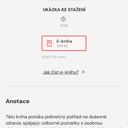
UKÁZKA KE STAŽENÍ
EPUB
E-kniha
299 Kč
EPUB
(228 stran)
Jak číst e-knihu?
Anotace
Táto kniha ponúka jedinečný pohľad na duševné
zdravie, spájajúc odborné poznatky s osobnou