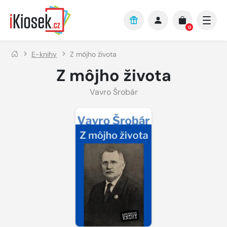
Přejít na hlavní obsah
0
E-knihy
Z môjho života
Z môjho života
Vavro Šrobár