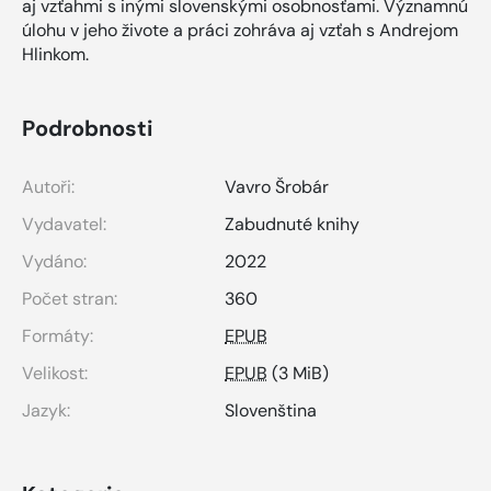
aj vzťahmi s inými slovenskými osobnosťami. Významnú
úlohu v jeho živote a práci zohráva aj vzťah s Andrejom
Hlinkom.
Podrobnosti
Autoři:
Vavro Šrobár
Vydavatel:
Zabudnuté knihy
Vydáno:
2022
Počet stran:
360
Formáty:
EPUB
Velikost:
EPUB
(3 MiB)
Jazyk:
Slovenština