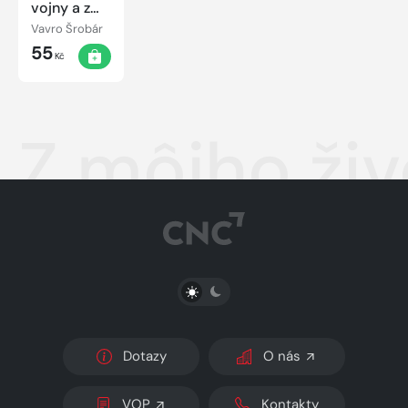
vojny a z
väzenia
Vavro Šrobár
55
Kč
Z môjho živ
PŘEPNOUT SVĚTLÝ/TMAVÝ REŽIM
Dotazy
O nás
VOP
Kontakty