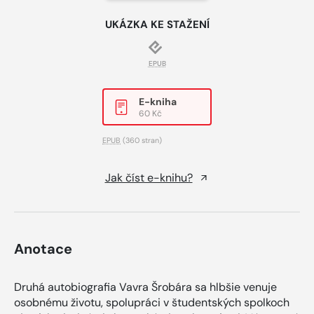
UKÁZKA KE STAŽENÍ
EPUB
E-kniha
60 Kč
EPUB
(360 stran)
Jak číst e-knihu?
Anotace
Druhá autobiografia Vavra Šrobára sa hlbšie venuje
osobnému životu, spolupráci v študentských spolkoch