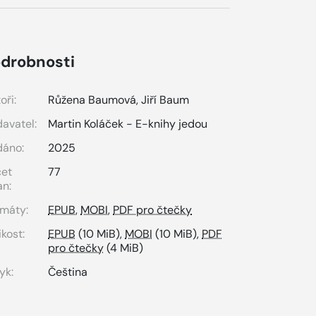
drobnosti
oři:
Růžena Baumová
,
Jiří Baum
avatel:
Martin Koláček - E-knihy jedou
dáno:
2025
čet
77
an:
máty:
EPUB
,
MOBI
,
PDF pro čtečky
ikost:
EPUB
(10 MiB),
MOBI
(10 MiB),
PDF
pro čtečky
(4 MiB)
yk:
Čeština