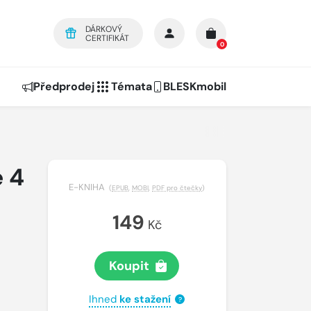
DÁRKOVÝ
CERTIFIKÁT
0
Předprodej
Témata
BLESKmobil
e 4
E-KNIHA
(
EPUB
,
MOBI
,
PDF pro čtečky
)
149
Kč
Koupit
Ihned
ke stažení
?