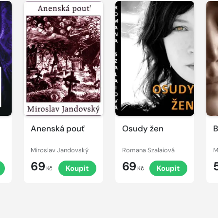
Anenská pouť
Osudy žen
B
Miroslav Jandovský
Romana Szalaiová
M
69
69
t
Koupit
Koupit
Kč
Kč