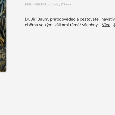
EPUB
,
MOBI
,
PDF pro čtečky
(77 stran)
Dr. Jiří Baum, přírodovědec a cestovatel, navštív
oběma velkými válkami téměř všechny...
Více