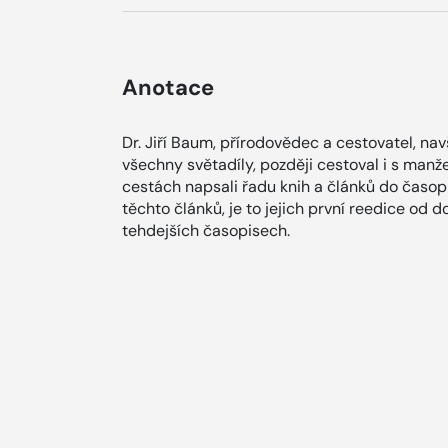
Anotace
Dr. Jiří Baum, přírodovědec a cestovatel, na
všechny světadíly, později cestoval i s ma
cestách napsali řadu knih a článků do časopi
těchto článků, je to jejich první reedice od d
tehdejších časopisech.