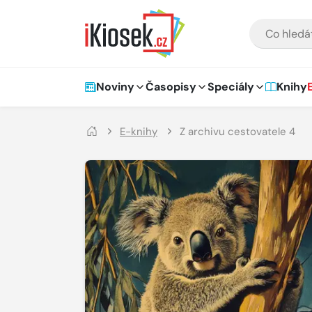
Přejít na hlavní obsah
VYHLEDÁVÁNÍ
Hlavní navigace
Noviny
Časopisy
Speciály
Knihy
E-knihy
Z archivu cestovatele 4