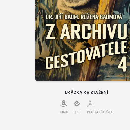
UKÁZKA KE STAŽENÍ
MOBI
EPUB
PDF PRO ČTEČKY