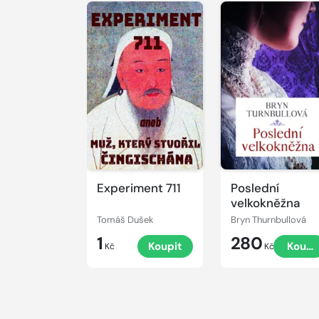
Experiment 711
Poslední
velkokněžna
Tomáš Dušek
Bryn Thurnbullová
1
280
Koupit
Koupi
Kč
Kč