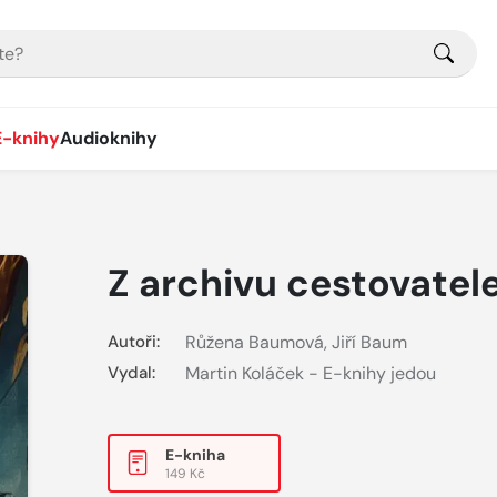
E-knihy
Audioknihy
Z archivu cestovatel
Autoři:
Růžena Baumová
,
Jiří Baum
Vydal:
Martin Koláček - E-knihy jedou
E-kniha
149 Kč