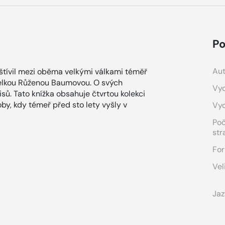
Po
Aut
vštívil mezi oběma velkými válkami téměř
nželkou Růženou Baumovou. O svých
Vyd
sů. Tato knížka obsahuje čtvrtou kolekci
oby, kdy témeř před sto lety vyšly v
Vy
Po
str
For
Vel
Jaz